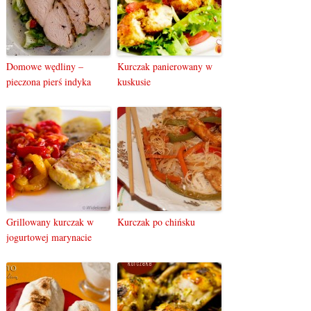
Domowe wędliny –
Kurczak panierowany w
pieczona pierś indyka
kuskusie
Grillowany kurczak w
Kurczak po chińsku
jogurtowej marynacie