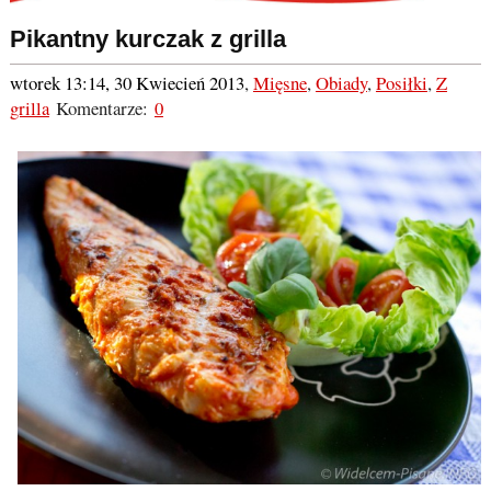
Pikantny kurczak z grilla
wtorek 13:14, 30 Kwiecień 2013
,
Mięsne
,
Obiady
,
Posiłki
,
Z
grilla
Komentarze:
0