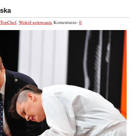
lska
TopChef
,
Wokół gotowania
Komentarze:
0