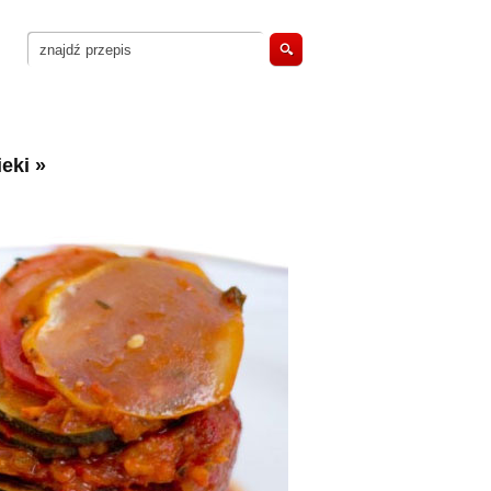
eki
»