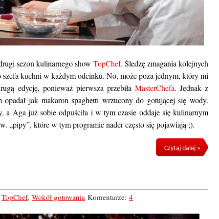
 drugi sezon kulinarnego show
TopChef
. Śledzę zmagania kolejnych
go szefa kuchni w każdym odcinku. No, może poza jednym, który mi
ugą edycję, ponieważ pierwsza przebiła
MasterChefa
. Jednak z
 opadał jak makaron spaghetti wrzucony do gotującej się wody.
, a Aga już sobie odpuściła i w tym czasie oddaje się kulinarnym
w. „pipy”, które w tym programie nader często się pojawiają ;).
Czytaj dalej »
,
TopChef
,
Wokół gotowania
Komentarze:
4