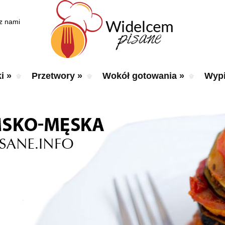
 z nami
i
»
Przetwory
»
Wokół gotowania
»
Wypi