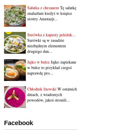
Sałatka z chrzanem
Tę sałatkę
znalazłam kiedyś w książce
siostry Anastazji...
Surówka z kapusty pekińsk...
Surówki są w zasadzie
niezbędnym elementem
drugiego dan...
Jajko w bułce
Jajko zapiekane
w bułce to przykład czegoś
naprawdę pro...
Chłodnik litewski
W ostatnich
dniach, z wiadomych
powodów, jakoś stronili...
Facebook