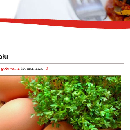
ołu
 gotowania
Komentarze:
0