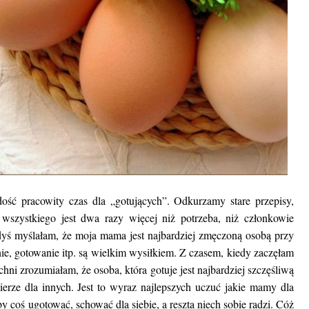
ść pracowity czas dla „gotujących”. Odkurzamy stare przepisy,
 wszystkiego jest dwa razy więcej niż potrzeba, niż członkowie
edyś myślałam, że moja mama jest najbardziej zmęczoną osobą przy
nie, gotowanie itp. są wielkim wysiłkiem. Z czasem, kiedy zaczęłam
ni zrozumiałam, że osoba, która gotuje jest najbardziej szczęśliwą
erze dla innych. Jest to wyraz najlepszych uczuć jakie mamy dla
by coś ugotować, schować dla siebie, a reszta niech sobie radzi. Cóż