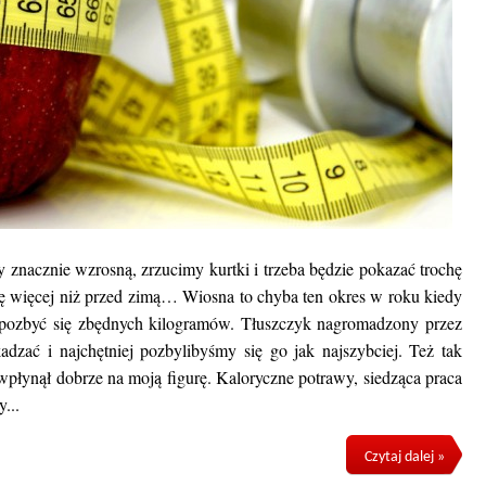
znacznie wzrosną, zrzucimy kurtki i trzeba będzie pokazać trochę
szkę więcej niż przed zimą… Wiosna to chyba ten okres w roku kiedy
 pozbyć się zbędnych kilogramów. Tłuszczyk nagromadzony przez
zać i najchętniej pozbylibyśmy się go jak najszybciej. Też tak
 wpłynął dobrze na moją figurę. Kaloryczne potrawy, siedząca praca
...
Czytaj dalej »