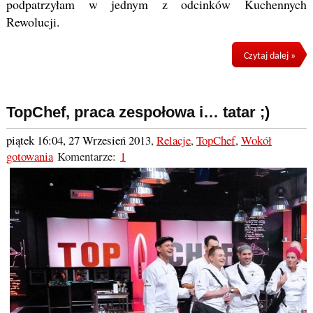
podpatrzyłam w jednym z odcinków Kuchennych
Rewolucji.
Czytaj dalej »
TopChef, praca zespołowa i… tatar ;)
piątek 16:04, 27 Wrzesień 2013
,
Relacje
,
TopChef
,
Wokół
gotowania
Komentarze:
1