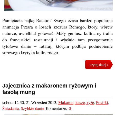
Pamiętacie bajkę Ratatuj? Swego czasu bardzo popularna
animacja Pixara o losach szczura Remego, który, wbrew
naturze, uwielbiał gotować. Mały geniusz kulinarny trafia
do francuskiej restauracji i właśnie tam przygotowuje
tytułowe danie – ratatuj, którym podbija podniebienie
surowego krytyka kulinarnego.
Czytaj dalej »
Jajecznica z makaronem ryżowym i
fasolą mung
sobota 12:30, 21 Wrzesień 2013
,
Makaron, kasze, ryże
,
Posiłki
,
Śniadania
,
Szybkie danie
Komentarze:
0