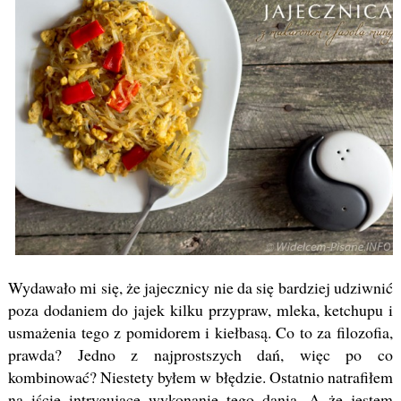
Wydawało mi się, że jajecznicy nie da się bardziej udziwnić
poza dodaniem do jajek kilku przypraw, mleka, ketchupu i
usmażenia tego z pomidorem i kiełbasą. Co to za filozofia,
prawda? Jedno z najprostszych dań, więc po co
kombinować? Niestety byłem w błędzie. Ostatnio natrafiłem
na iście intrygujące wykonanie tego dania. A że jestem