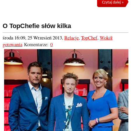
Czytaj dalej »
O TopChefie słów kilka
środa 16:09, 25 Wrzesień 2013
,
Relacje
,
TopChef
,
Wokół
gotowania
Komentarze:
0