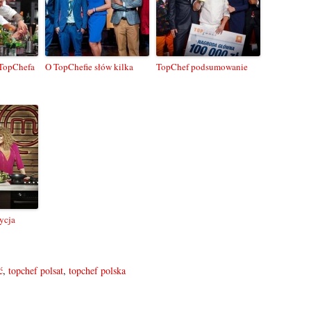
 TopChefa
O TopChefie słów kilka
TopChef podsumowanie
ycja
ć
,
topchef polsat
,
topchef polska