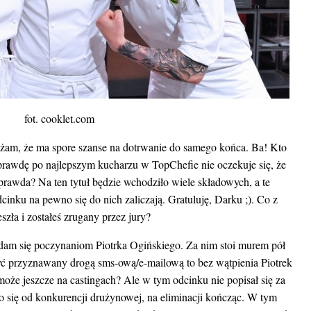
fot. cooklet.com
am, że ma spore szanse na dotrwanie do samego końca. Ba! Kto
prawdę po najlepszym kucharzu w TopChefie nie oczekuje się, że
 prawda? Na ten tytuł będzie wchodziło wiele składowych, a te
cinku na pewno się do nich zaliczają. Gratuluję, Darku ;). Co z
szła i zostałeś zrugany przez jury?
ądam się poczynaniom Piotrka Ogińskiego. Za nim stoi murem pół
być przyznawany drogą sms-ową/e-mailową to bez wątpienia Piotrek
że jeszcze na castingach? Ale w tym odcinku nie popisał się za
 się od konkurencji drużynowej, na eliminacji kończąc. W tym