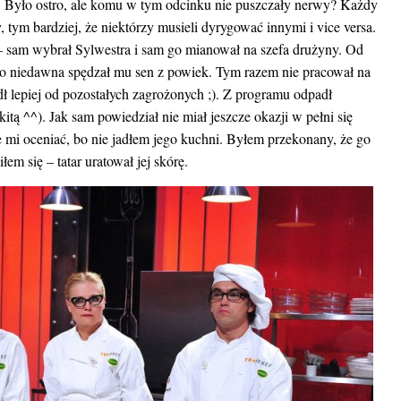
ć. Było ostro, ale komu w tym odcinku nie puszczały nerwy? Każdy
y, tym bardziej, że niektórzy musieli dyrygować innymi i vice versa.
 – sam wybrał Sylwestra i sam go mianował na szefa drużyny. Od
e do niedawna spędzał mu sen z powiek. Tym razem nie pracował na
ł lepiej od pozostałych zagrożonych ;). Z programu odpadł
kitą ^^). Jak sam powiedział nie miał jeszcze okazji w pełni się
e mi oceniać, bo nie jadłem jego kuchni. Byłem przekonany, że go
em się – tatar uratował jej skórę.