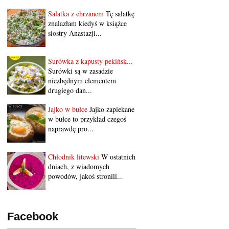
Sałatka z chrzanem
Tę sałatkę
znalazłam kiedyś w książce
siostry Anastazji...
Surówka z kapusty pekińsk...
Surówki są w zasadzie
niezbędnym elementem
drugiego dan...
Jajko w bułce
Jajko zapiekane
w bułce to przykład czegoś
naprawdę pro...
Chłodnik litewski
W ostatnich
dniach, z wiadomych
powodów, jakoś stronili...
Facebook