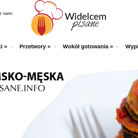
 z nami
i
»
Przetwory
»
Wokół gotowania
»
Wypi