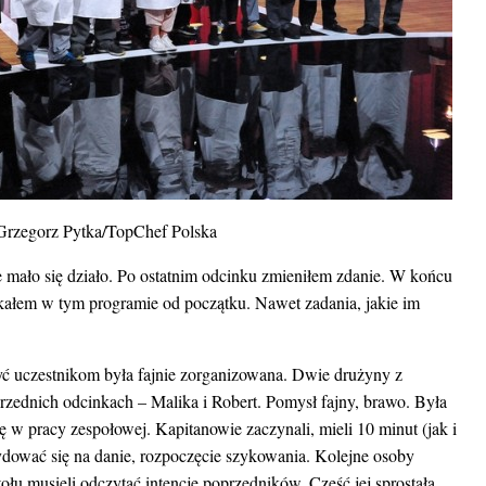
 Grzegorz Pytka/TopChef Polska
e mało się działo. Po ostatnim odcinku zmieniłem zdanie. W końcu
zukałem w tym programie od początku. Nawet zadania, jakie im
zyć uczestnikom była fajnie zorganizowana. Dwie drużyny z
przednich odcinkach – Malika i Robert. Pomysł fajny, brawo. Była
 w pracy zespołowej. Kapitanowie zaczynali, mieli 10 minut (jak i
cydować się na danie, rozpoczęcie szykowania. Kolejne osoby
ołu musieli odczytać intencje poprzedników. Część jej sprostała,