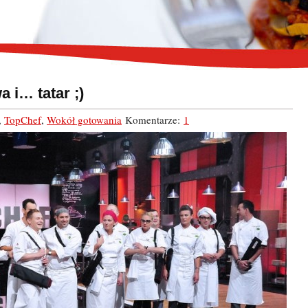
 i… tatar ;)
,
TopChef
,
Wokół gotowania
Komentarze:
1