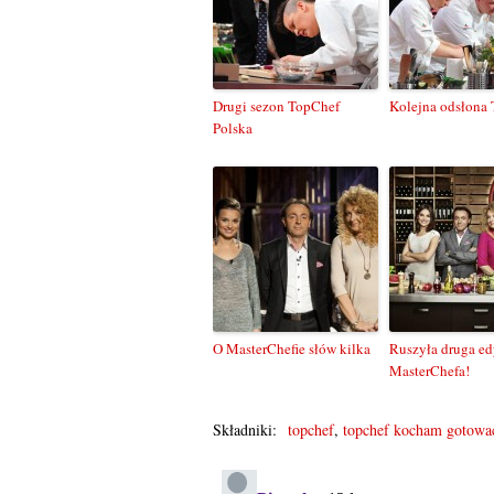
Drugi sezon TopChef
Kolejna odsłona
Polska
O MasterChefie słów kilka
Ruszyła druga ed
MasterChefa!
Składniki:
topchef
,
topchef kocham gotowa