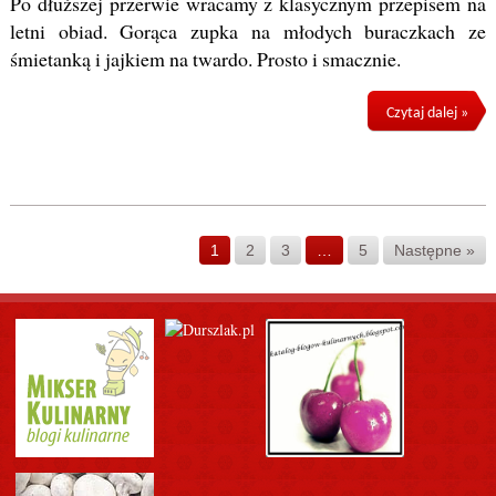
Po dłuższej przerwie wracamy z klasycznym przepisem na
letni obiad. Gorąca zupka na młodych buraczkach ze
śmietanką i jajkiem na twardo. Prosto i smacznie.
Czytaj dalej »
1
2
3
…
5
Następne »