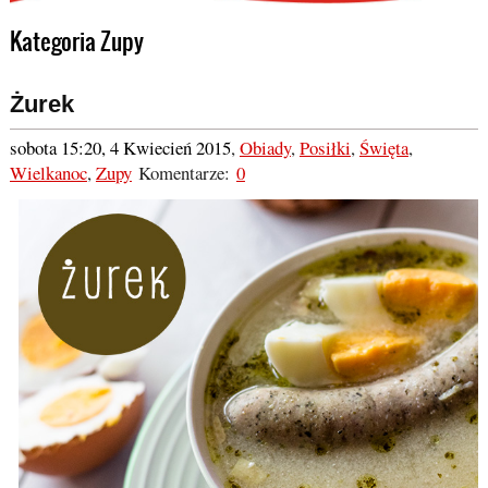
Kategoria Zupy
Żurek
sobota 15:20, 4 Kwiecień 2015
,
Obiady
,
Posiłki
,
Święta
,
Wielkanoc
,
Zupy
Komentarze:
0