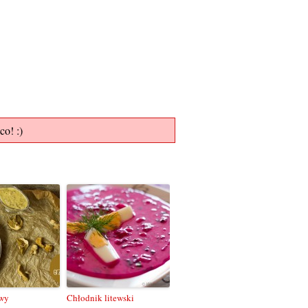
co! :)
owy
Chłodnik litewski