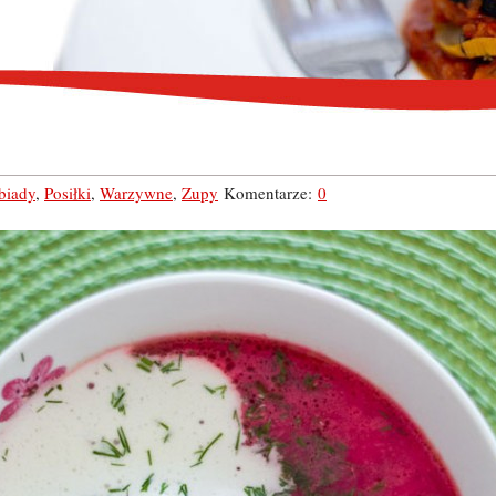
biady
,
Posiłki
,
Warzywne
,
Zupy
Komentarze:
0