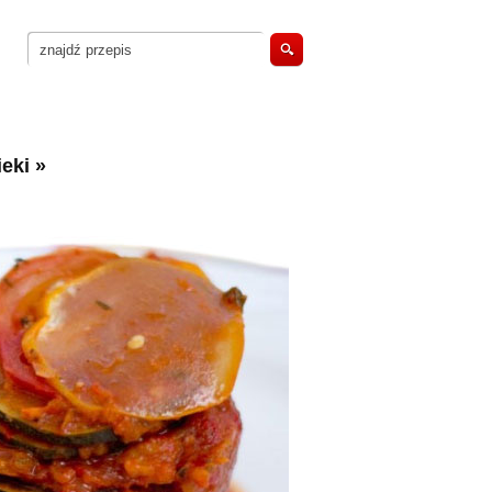
eki
»