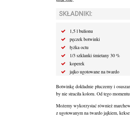
SKŁADNIKI:
1,5 l bulionu
pęczek botwinki
łyżka octu
1/3 szklanki śmietany 30 %
koperek
jajko ugotowane na twardo
Botwinkę dokładnie płuczemy i osuszam
by nie straciła koloru. Od tego moment
Możemy wykorzystać również marchewkę 
z ugotowanym na twardo jajkiem, kekse