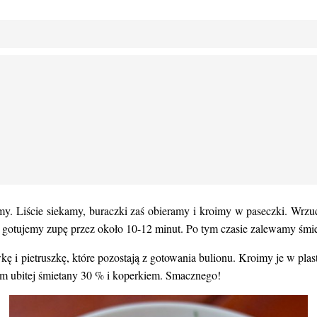
y. Liście siekamy, buraczki zaś obieramy i kroimy w paseczki. Wrzu
u gotujemy zupę przez około 10-12 minut. Po tym czasie zalewamy śmi
i pietruszkę, które pozostają z gotowania bulionu. Kroimy je w pla
m ubitej śmietany 30 % i koperkiem. Smacznego!