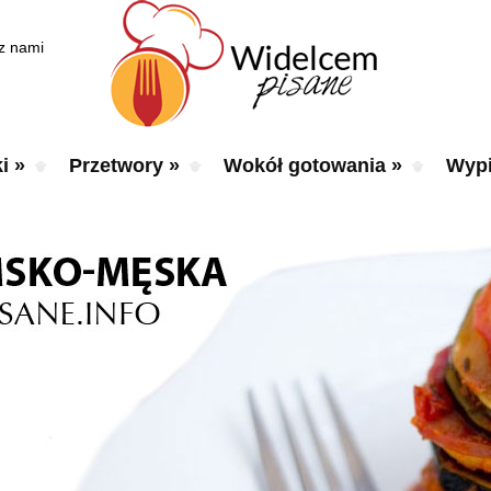
 z nami
i
»
Przetwory
»
Wokół gotowania
»
Wypi