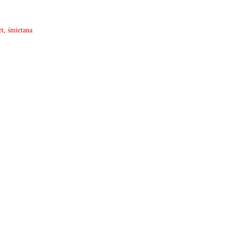
et
,
śmietana