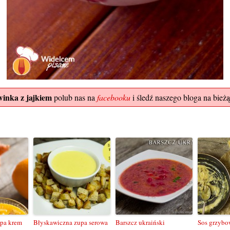
inka z jajkiem
polub nas na
facebooku
i śledź naszego bloga na bieżą
pa krem
Błyskawiczna zupa serowa
Barszcz ukraiński
Sos grzyb