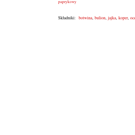
paprykowy
Składniki:
botwina
,
bulion
,
jajka
,
koper
,
oc