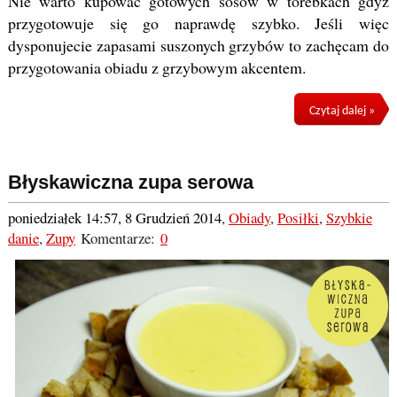
Nie warto kupować gotowych sosów w torebkach gdyż
przygotowuje się go naprawdę szybko. Jeśli więc
dysponujecie zapasami suszonych grzybów to zachęcam do
przygotowania obiadu z grzybowym akcentem.
Czytaj dalej »
Błyskawiczna zupa serowa
poniedziałek 14:57, 8 Grudzień 2014
,
Obiady
,
Posiłki
,
Szybkie
danie
,
Zupy
Komentarze:
0