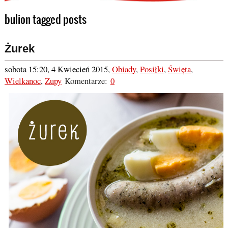
bulion tagged posts
Żurek
sobota 15:20, 4 Kwiecień 2015
,
Obiady
,
Posiłki
,
Święta
,
Wielkanoc
,
Zupy
Komentarze:
0