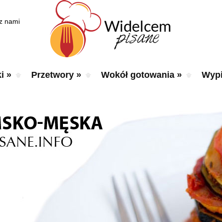
 z nami
i
»
Przetwory
»
Wokół gotowania
»
Wypi