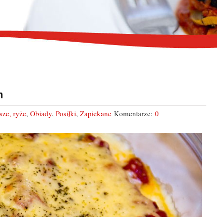
m
sze, ryże
,
Obiady
,
Posiłki
,
Zapiekane
Komentarze:
0