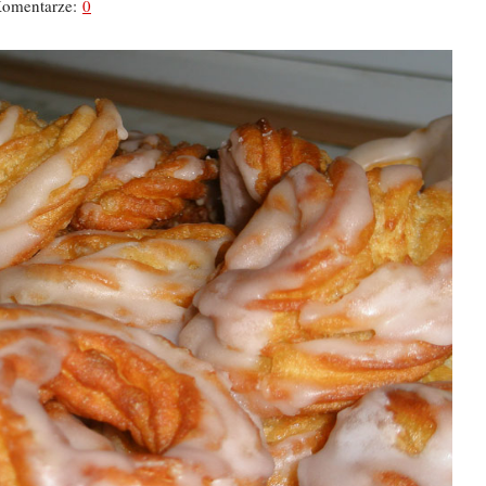
omentarze:
0