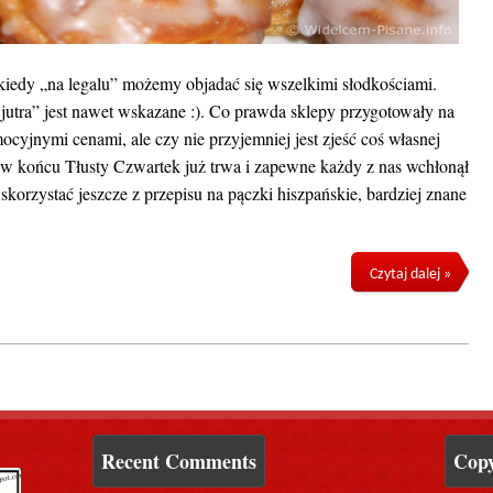
kiedy „na legalu” możemy objadać się wszelkimi słodkościami.
jutra” jest nawet wskazane :). Co prawda sklepy przygotowały na
mocyjnymi cenami, ale czy nie przyjemniej jest zjeść coś własnej
 w końcu Tłusty Czwartek już trwa i zapewne każdy z nas wchłonął
skorzystać jeszcze z przepisu na pączki hiszpańskie, bardziej znane
Czytaj dalej »
Recent Comments
Copy