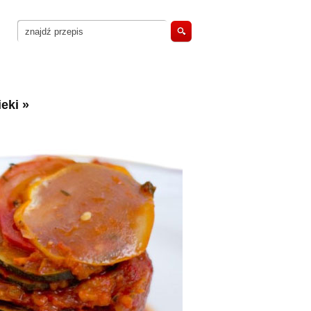
eki
»