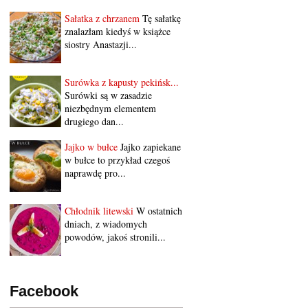
Sałatka z chrzanem
Tę sałatkę
znalazłam kiedyś w książce
siostry Anastazji...
Surówka z kapusty pekińsk...
Surówki są w zasadzie
niezbędnym elementem
drugiego dan...
Jajko w bułce
Jajko zapiekane
w bułce to przykład czegoś
naprawdę pro...
Chłodnik litewski
W ostatnich
dniach, z wiadomych
powodów, jakoś stronili...
Facebook