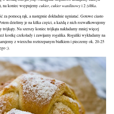
), na koniec wsypujemy
cukier
,
cukier wanilinowy
i 2
żółtka
.
ść za pomocą rąk, a następnie dokładnie ugniatać. Gotowe ciasto
otem dzielimy je na kilka części, a każdą z nich rozwałkowujemy
 trójkąty. Na szerszy koniec trójkąta nakładamy mniej więcej
 też kostkę czekolady i zawijamy rogalika. Rogaliki wykładamy na
arujemy z wierzchu roztrzepanym białkiem i pieczemy ok. 20-25
go ;).