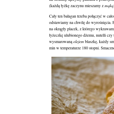
(każdą łyżkę zaczynu mieszamy z
mąką
Cały ten bałagan trzeba połączyć w cało
odstawiamy na chwilę do wyrośnięcia. P
na okrągły placek, z którego wykrawamy
łyżeczkę ulubionego dżemu, nutelli czy
wysmarowaną
olejem
blaszkę, każdy sm
min w temperaturze 180 stopni. Smaczne