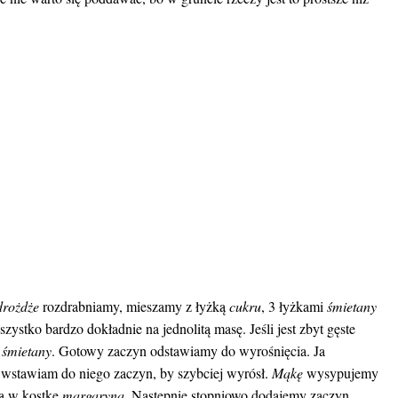
drożdże
rozdrabniamy, mieszamy z łyżką
cukru
, 3 łyżkami
śmietany
stko bardzo dokładnie na jednolitą masę. Jeśli jest zbyt gęste
ę
śmietany
. Gotowy zaczyn odstawiamy do wyrośnięcia. Ja
 wstawiam do niego zaczyn, by szybciej wyrósł.
Mąkę
wysypujemy
ną w kostkę
margaryną
. Następnie stopniowo dodajemy zaczyn