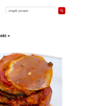
eki
»