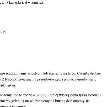
, a na kanapki jest w sam raz.
wego
niu rozdrabniamy widelcem lub ścieramy na tarce.
Cebulkę
drobno
y 2 łyżeczki
koncentratu pomidorowego
,
czosnek granulowany
,
zyptę
cukru
.
 możemy dodać trochę
majonezu
(mniej więcej jedna łyżka stołowa).
mamy jednolitą masę. Podajemy na bułce i delektujemy się
ych z jajkami ;).