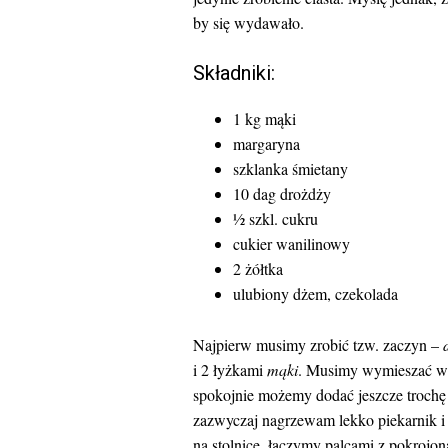
by się wydawało.
Składniki:
1 kg mąki
margaryna
szklanka śmietany
10 dag drożdży
½ szkl. cukru
cukier wanilinowy
2 żółtka
ulubiony dżem, czekolada
Najpierw musimy zrobić tzw. zaczyn –
i 2 łyżkami
mąki
. Musimy wymieszać wszy
spokojnie możemy dodać jeszcze troch
zazwyczaj nagrzewam lekko piekarnik i
na stolnicę, łączymy palcami z pokrojo