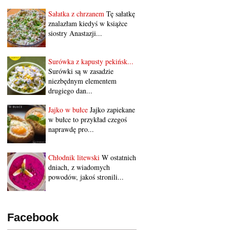
Sałatka z chrzanem
Tę sałatkę
znalazłam kiedyś w książce
siostry Anastazji...
Surówka z kapusty pekińsk...
Surówki są w zasadzie
niezbędnym elementem
drugiego dan...
Jajko w bułce
Jajko zapiekane
w bułce to przykład czegoś
naprawdę pro...
Chłodnik litewski
W ostatnich
dniach, z wiadomych
powodów, jakoś stronili...
Facebook