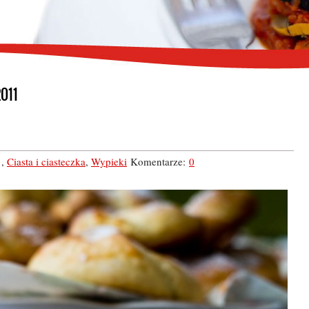
2011
1
,
Ciasta i ciasteczka
,
Wypieki
Komentarze:
0