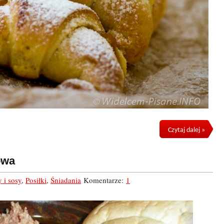
Czytaj dalej »
owa
y i sosy
,
Posiłki
,
Śniadania
Komentarze:
1