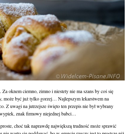
 Za oknem ciemno, zimno i niestety nie ma szans by coś się
cy, może być już tylko gorzej… Najlepszym lekarstwem na
eco. Z uwagi na jutrzejsze święto ten przepis nie był wybrany
 wypiek, znak firmowy niejednej babci…
ani proste, choć tak naprawdę największą trudność może sprawić
że nie warto się poddawać, bo w gruncie rzeczy jest to prostsze niż