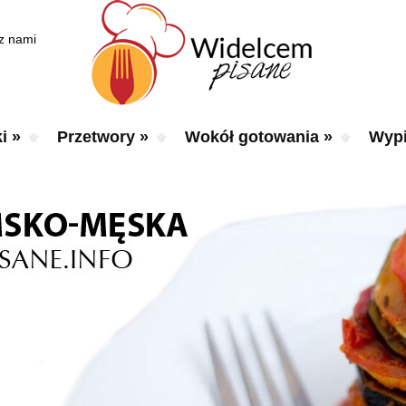
 z nami
i
»
Przetwory
»
Wokół gotowania
»
Wypi