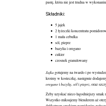
pastę, która nie jest trudna w wykonaniu
Składniki:
5 jajek
2 łyżeczki koncentratu pomidoro
1 mała cebulka
sól, pieprz
bazylia i oregano
cukier
czosnek granulowany
Jajka
gotujemy na twardo i po wystudze
kroimy w kosteczkę, następnie dodajem
oregano
i
bazylię
,
sól
i
pieprz
, oraz szc
Żeby uzyskać nieco łagodniejszy smak
Wszystko miksujemy blenderem aż otrzy
delikatnym smakiem pomidorów połączon