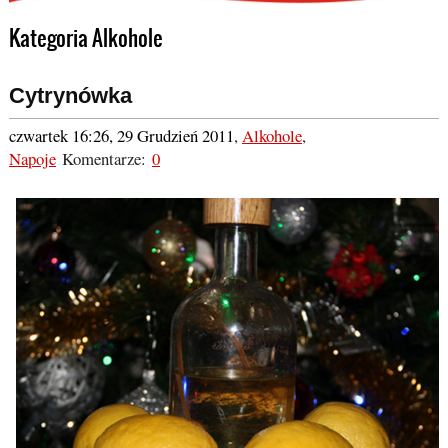
Kategoria Alkohole
Cytrynówka
czwartek 16:26, 29 Grudzień 2011
,
Alkohole
,
Napoje
Komentarze:
0