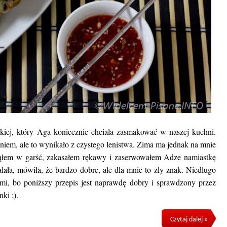
iej, który Aga koniecznie chciała zasmakować w naszej kuchni.
eniem, ale to wynikało z czystego lenistwa. Zima ma jednak na mnie
iąłem w garść, zakasałem rękawy i zaserwowałem Adze namiastkę
lała, mówiła, że bardzo dobre, ale dla mnie to zły znak. Niedługo
ami, bo poniższy przepis jest naprawdę dobry i sprawdzony przez
ki ;).
Czytaj dalej »