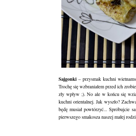
Sajgonki
– przysmak kuchni wietnamsk
Trochę się wzbraniałem przed ich zrobi
zły wpływ ;). No ale w końcu się wz
kuchni orientalnej. Jak wyszło? Zachwa
będę musiał powtórzyć... Spróbujcie s
pierwszego smakosza naszej małej rodzin