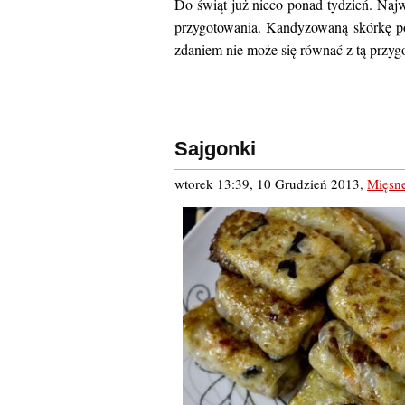
Do świąt już nieco ponad tydzień. Najw
przygotowania. Kandyzowaną skórkę p
zdaniem nie może się równać z tą przyg
Sajgonki
wtorek 13:39, 10 Grudzień 2013
,
Mięsn