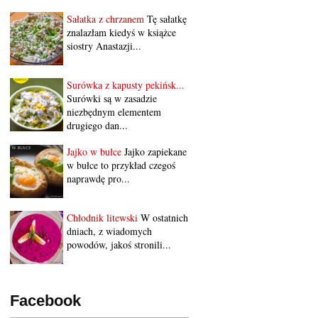
Sałatka z chrzanem
Tę sałatkę
znalazłam kiedyś w książce
siostry Anastazji...
Surówka z kapusty pekińsk...
Surówki są w zasadzie
niezbędnym elementem
drugiego dan...
Jajko w bułce
Jajko zapiekane
w bułce to przykład czegoś
naprawdę pro...
Chłodnik litewski
W ostatnich
dniach, z wiadomych
powodów, jakoś stronili...
Facebook