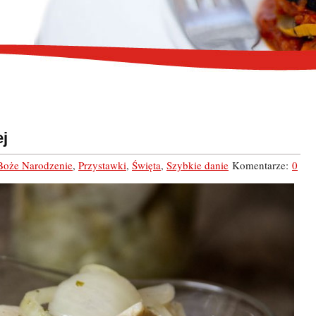
ej
Boże Narodzenie
,
Przystawki
,
Święta
,
Szybkie danie
Komentarze:
0