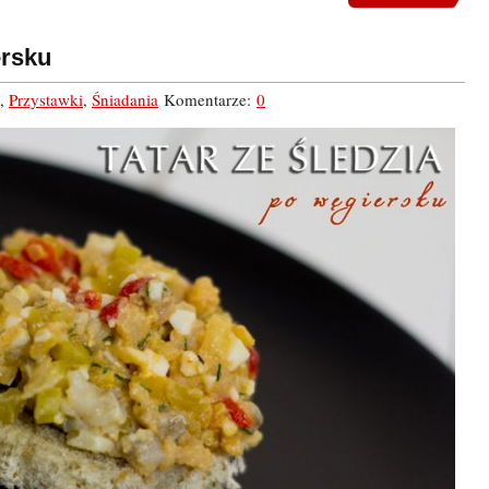
ersku
,
Przystawki
,
Śniadania
Komentarze:
0