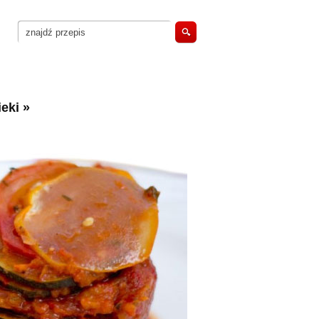
eki
»