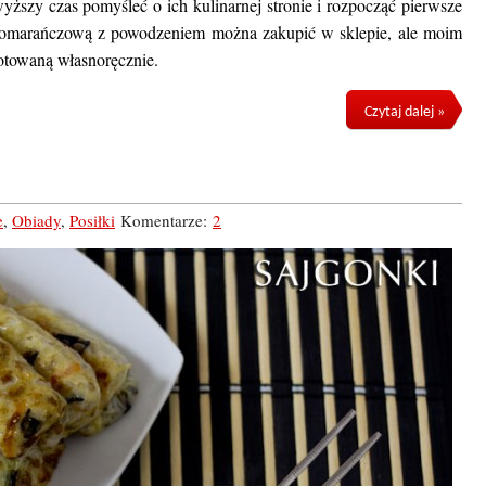
yższy czas pomyśleć o ich kulinarnej stronie i rozpocząć pierwsze
omarańczową z powodzeniem można zakupić w sklepie, ale moim
otowaną własnoręcznie.
Czytaj dalej »
e
,
Obiady
,
Posiłki
Komentarze:
2