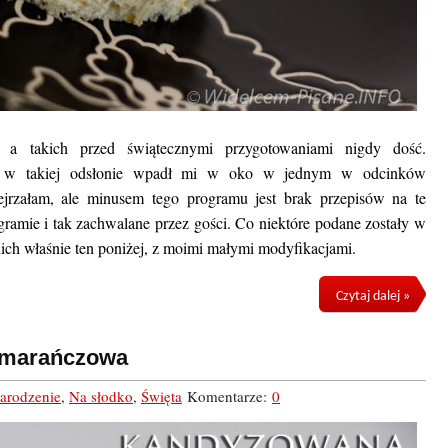
, a takich przed świątecznymi przygotowaniami nigdy dość.
ź w takiej odsłonie wpadł mi w oko w jednym w odcinków
jrzałam, ale minusem tego programu jest brak przepisów na te
ramie i tak zachwalane przez gości. Co niektóre podane zostały w
ich właśnie ten poniżej, z moimi małymi modyfikacjami.
Czytaj dalej »
omarańczowa
arodzenie
,
Na słodko
,
Święta
Komentarze:
0