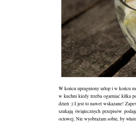
W końcu upragniony urlop i w końcu moż
w kuchni kiedy trzeba ogarniać kilka p
dzień ;) I jest to nawet wskazane! Zap
szukają świątecznych przepisów podaję
octowej. Nie wyobrażam sobie, by właśn