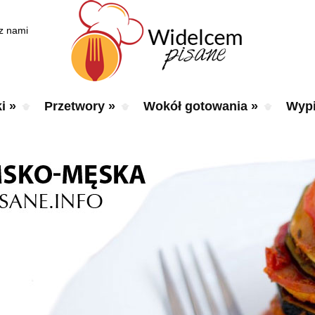
 z nami
i
»
Przetwory
»
Wokół gotowania
»
Wypi