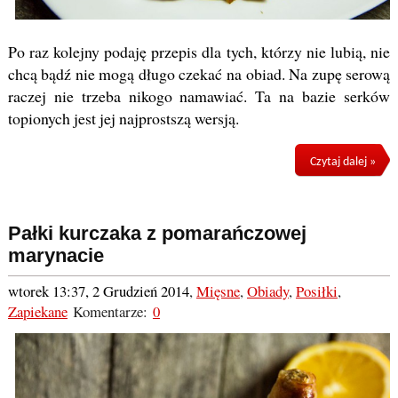
Po raz kolejny podaję przepis dla tych, którzy nie lubią, nie
chcą bądź nie mogą długo czekać na obiad. Na zupę serową
raczej nie trzeba nikogo namawiać. Ta na bazie serków
topionych jest jej najprostszą wersją.
Czytaj dalej »
Pałki kurczaka z pomarańczowej
marynacie
wtorek 13:37, 2 Grudzień 2014
,
Mięsne
,
Obiady
,
Posiłki
,
Zapiekane
Komentarze:
0