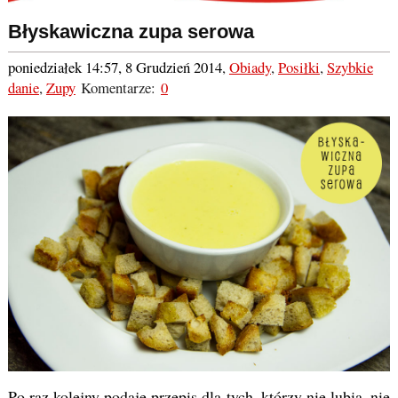
Błyskawiczna zupa serowa
poniedziałek 14:57, 8 Grudzień 2014
,
Obiady
,
Posiłki
,
Szybkie
danie
,
Zupy
Komentarze:
0
Po raz kolejny podaję przepis dla tych, którzy nie lubią, nie