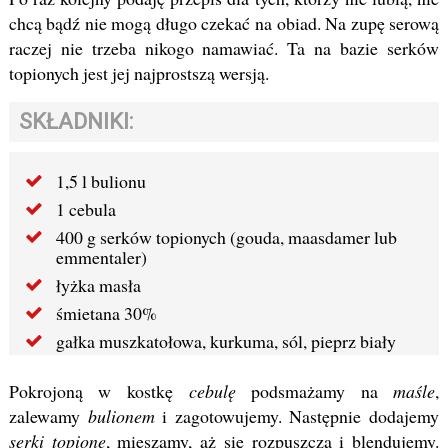
chcą bądź nie mogą długo czekać na obiad. Na zupę serową
raczej nie trzeba nikogo namawiać. Ta na bazie serków
topionych jest jej najprostszą wersją.
SKŁADNIKI:
1,5 l bulionu
1 cebula
400 g serków topionych (gouda, maasdamer lub
emmentaler)
łyżka masła
śmietana 30%
gałka muszkatołowa, kurkuma, sól, pieprz biały
Pokrojoną w kostkę
cebulę
podsmażamy na
maśle
,
zalewamy
bulionem
i zagotowujemy. Następnie dodajemy
serki topione
, mieszamy, aż się rozpuszczą i blendujemy.