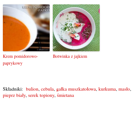
Krem pomidorowo-
Botwinka z jajkiem
paprykowy
Składniki:
bulion
,
cebula
,
gałka muszkatołowa
,
kurkuma
,
masło
,
pieprz biały
,
serek topiony
,
śmietana