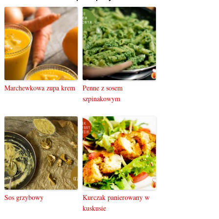
Marchewkowa zupa krem
Penne z sosem
szpinakowym
Sos grzybowy
Kurczak panierowany w
kuskusie