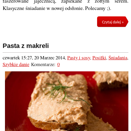
faszerowane jajecznicą, zapiekane z żółtym serem.
Klasyczne śniadanie w nowej odsłonie. Polecamy ;).
Czytaj dalej »
Pasta z makreli
czwartek 15:27, 20 Marzec 2014
,
Pasty i sosy
,
Posiłki
,
Śniadania
,
Szybkie danie
Komentarze:
0