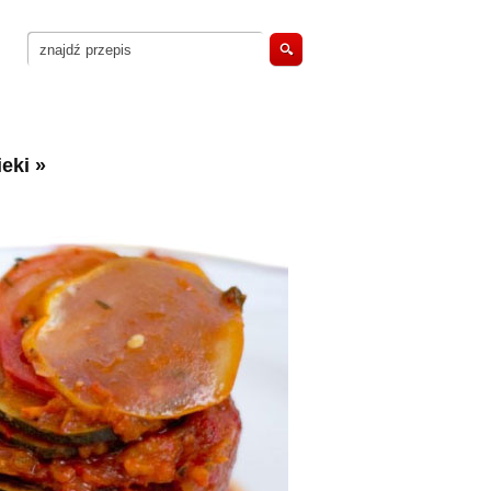
eki
»