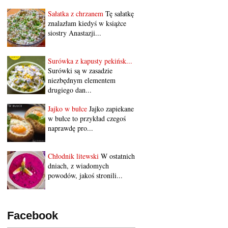
Sałatka z chrzanem
Tę sałatkę
znalazłam kiedyś w książce
siostry Anastazji...
Surówka z kapusty pekińsk...
Surówki są w zasadzie
niezbędnym elementem
drugiego dan...
Jajko w bułce
Jajko zapiekane
w bułce to przykład czegoś
naprawdę pro...
Chłodnik litewski
W ostatnich
dniach, z wiadomych
powodów, jakoś stronili...
Facebook