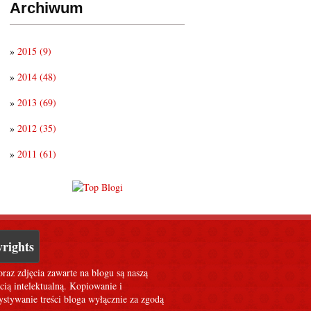
Archiwum
»
2015
(9)
»
2014
(48)
»
2013
(69)
»
2012
(35)
»
2011
(61)
rights
oraz zdjęcia zawarte na blogu są naszą
cią intelektualną. Kopiowanie i
stywanie treści bloga wyłącznie za zgodą