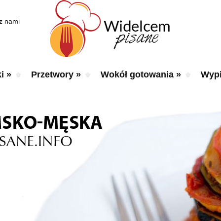
 z nami
i
»
Przetwory
»
Wokół gotowania
»
Wypi