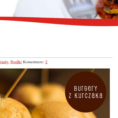
biady
,
Posiłki
Komentarze:
2