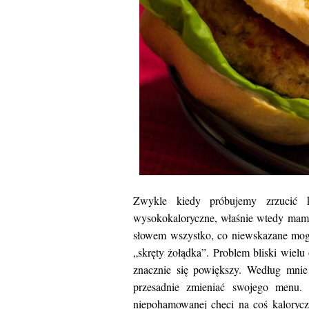
Zwykle kiedy próbujemy zrzucić 
wysokokaloryczne, właśnie wtedy mamy 
słowem wszystko, co niewskazane mog
„skręty żołądka”. Problem bliski wiel
znacznie się powiększy. Według mnie
przesadnie zmieniać swojego menu.
niepohamowanej chęci na coś kaloryc