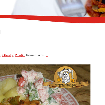
1
e
,
Obiady
,
Posiłki
Komentarze:
0