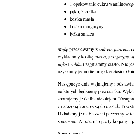
1 opakowanie cukru wanilinoweg
jajko, 3 żółtka
kostka masła
kostka margaryny
łyżka smalcu
Mąkę
przesiewamy z
cukrem pudrem
,
c
wykładamy kostkę
masła
,
margaryny
,
s
jajko
i
żółtka
i zagniatamy ciasto. Nie jes
uzyskamy jednolite, miękkie ciasto. Go
Następnego dnia wyjmujemy i odstawiam
na których będziemy piec ciastka. Wykł
smarujemy je delikatnie olejem. Następn
z nałożoną końcówką do ciastek. Powstał
Układamy je na blaszce i pieczemy w tem
spieczone. A potem to już tylko jemy i 
Smacznego ;).