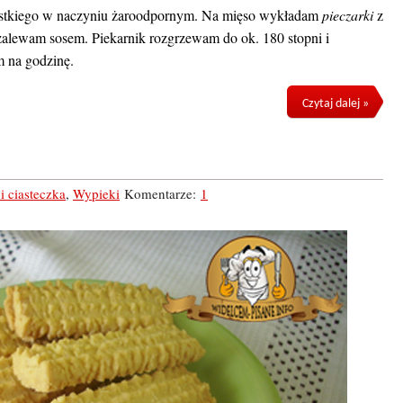
zystkiego w naczyniu żaroodpornym. Na mięso wykładam
pieczarki
z
zalewam sosem. Piekarnik rozgrzewam do ok. 180 stopni i
m na godzinę.
Czytaj dalej »
 i ciasteczka
,
Wypieki
Komentarze:
1