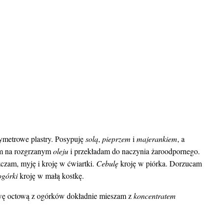
tymetrowe plastry. Posypuję
solą
,
pieprzem
i
majerankiem
, a
m na rozgrzanym
oleju
i przekładam do naczynia żaroodpornego.
czam, myję i kroję w ćwiartki.
Cebulę
kroję w piórka. Dorzucam
ogórki
kroję w małą kostkę.
ewę octową z ogórków dokładnie mieszam z
koncentratem