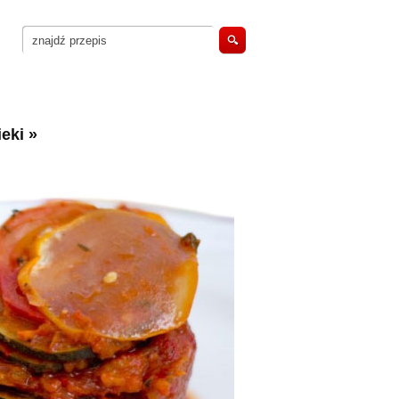
eki
»