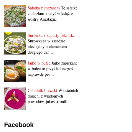
Sałatka z chrzanem
Tę sałatkę
znalazłam kiedyś w książce
siostry Anastazji...
Surówka z kapusty pekińsk...
Surówki są w zasadzie
niezbędnym elementem
drugiego dan...
Jajko w bułce
Jajko zapiekane
w bułce to przykład czegoś
naprawdę pro...
Chłodnik litewski
W ostatnich
dniach, z wiadomych
powodów, jakoś stronili...
Facebook