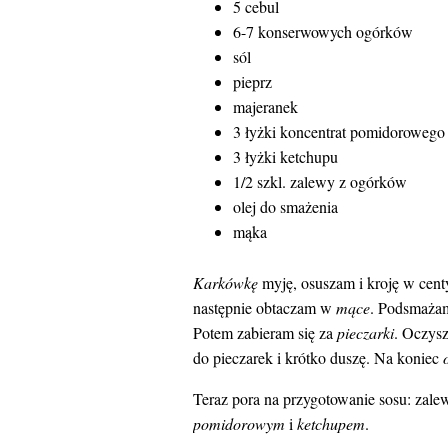
5 cebul
6-7 konserwowych ogórków
sól
pieprz
majeranek
3 łyżki koncentrat pomidorowego
3 łyżki ketchupu
1/2 szkl. zalewy z ogórków
olej do smażenia
mąka
Karkówkę
myję, osuszam i kroję w cen
następnie obtaczam w
mące
. Podsmaża
Potem zabieram się za
pieczarki
. Oczysz
do pieczarek i krótko duszę. Na koniec
Teraz pora na przygotowanie sosu: zal
pomidorowym
i
ketchupem
.