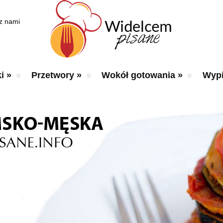
 z nami
i
»
Przetwory
»
Wokół gotowania
»
Wypi