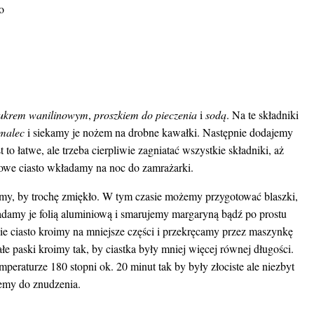
o
ukrem wanilinowym
,
proszkiem do pieczenia
i
sodą
. Na te składniki
malec
i siekamy je nożem na drobne kawałki. Następnie dodajemy
t to łatwe, ale trzeba cierpliwie zagniatać wszystkie składniki, aż
towe ciasto wkładamy na noc do zamrażarki.
y, by trochę zmiękło. W tym czasie możemy przygotować blaszki,
adamy je folią aluminiową i smarujemy margaryną bądź po prostu
ie ciasto kroimy na mniejsze części i przekręcamy przez maszynkę
e paski kroimy tak, by ciastka były mniej więcej równej długości.
peraturze 180 stopni ok. 20 minut tak by były złociste ale niezbyt
jemy do znudzenia.