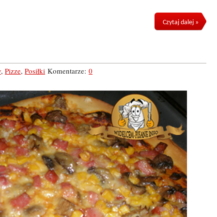
Czytaj dalej »
y
,
Pizze
,
Posiłki
Komentarze:
0