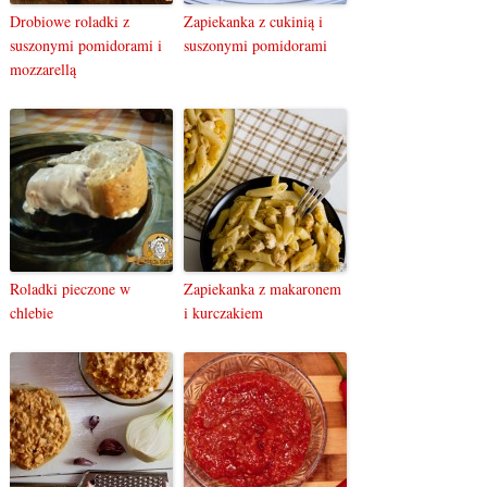
Drobiowe roladki z
Zapiekanka z cukinią i
suszonymi pomidorami i
suszonymi pomidorami
mozzarellą
Roladki pieczone w
Zapiekanka z makaronem
chlebie
i kurczakiem