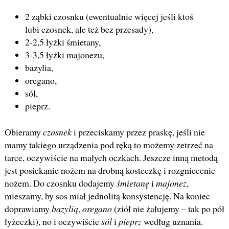
2 ząbki czosnku (ewentualnie więcej jeśli ktoś
lubi czosnek, ale też bez przesady),
2-2,5 łyżki śmietany,
3-3,5 łyżki majonezu,
bazylia,
oregano,
sól,
pieprz.
Obieramy
czosnek
i przeciskamy przez praskę, jeśli nie
mamy takiego urządzenia pod ręką to możemy zetrzeć na
tarce, oczywiście na małych oczkach. Jeszcze inną metodą
jest posiekanie nożem na drobną kosteczkę i rozgniecenie
nożem. Do czosnku dodajemy
śmietanę
i
majonez
,
mieszamy, by sos miał jednolitą konsystencję. Na koniec
doprawiamy
bazylią
,
oregano
(ziół nie żałujemy – tak po pół
łyżeczki), no i oczywiście
sól
i
pieprz
według uznania.