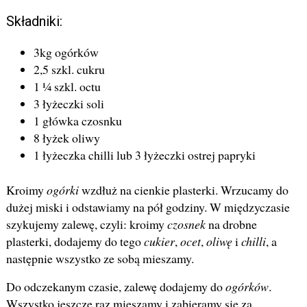
Składniki:
3kg ogórków
2,5 szkl. cukru
1 ¼ szkl. octu
3 łyżeczki soli
1 główka czosnku
8 łyżek oliwy
1 łyżeczka chilli lub 3 łyżeczki ostrej papryki
Kroimy
ogórki
wzdłuż na cienkie plasterki. Wrzucamy do
dużej miski i odstawiamy na pół godziny. W międzyczasie
szykujemy zalewę, czyli: kroimy
czosnek
na drobne
plasterki, dodajemy do tego
cukier
,
ocet
,
oliwę
i
chilli
, a
następnie wszystko ze sobą mieszamy.
Do odczekanym czasie, zalewę dodajemy do
ogórków
.
Wszystko jeszcze raz mieszamy i zabieramy się za