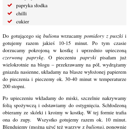
papryka słodka
chilli
cukier
Do gotującego się
bulionu
wrzucamy
pomidory z puszki
i
gotujemy razem jakieś 10-15 minut. Po tym czasie
dorzucamy pokrojoną w kostkę i uprzednio upieczoną
czerwoną paprykę
. O pieczeniu
papryki
pisałam już
wielokrotnie na blogu – przekrawamy na pół, wydrążamy
gniazda nasienne, układamy na blasze wyłożonej papierem
do pieczenia i pieczemy ok. 30-40 minut w temperaturze
200 stopni.
Po upieczeniu wkładamy do miski, szczelnie nakrywamy
folią spożywczą i odstawiamy do ostygnięcia. Schłodzoną
obieramy ze skórki i kroimy w kostkę. W tej formie trafia
ona do zupy. Wszystko gotujemy razem ok. 10 minut.
Blendujemy (można użyć też warzyw z
bulionu),
ponownie