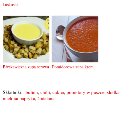
kuskusie
Błyskawiczna zupa serowa
Pomidorowa zupa krem
Składniki:
bulion
,
chilli
,
cukier
,
pomidory w puszce
,
słodka
mielona papryka
,
śmietana