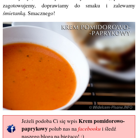
zagotowujemy, doprawiamy do smaku i zalewamy
śmietanką.
Smacznego!
Krem pomidorowo-
Jeżeli podoba Ci się wpis
paprykowy
polub nas na
facebooku
i śledź
naszego bloga na bieżąco! :)