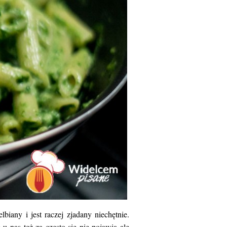
biany i jest raczej zjadany niechętnie.
 nas też za często się nie pojawia ale