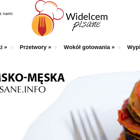
 z nami
i
»
Przetwory
»
Wokół gotowania
»
Wypi