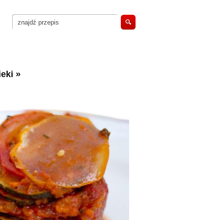
eki
»