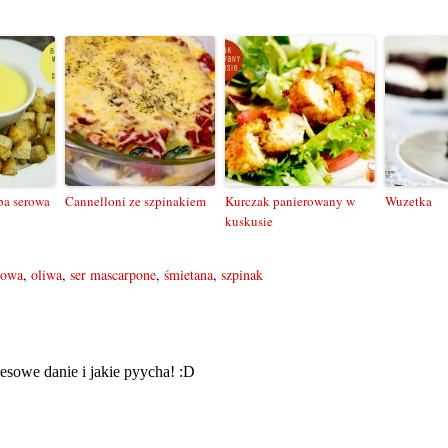
pa serowa
Cannelloni ze szpinakiem
Kurczak panierowany w
Wuzetka
kuskusie
łowa
,
oliwa
,
ser mascarpone
,
śmietana
,
szpinak