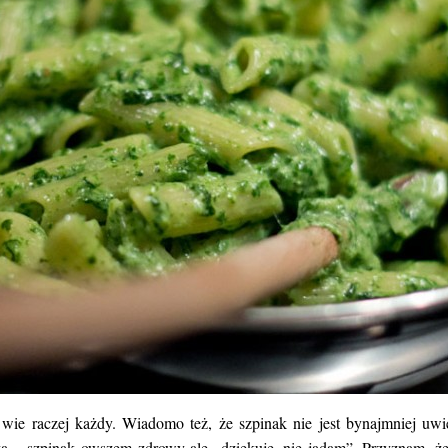
ie raczej każdy. Wiadomo też, że szpinak nie jest bynajmniej uwiel
a – szpinak owszem zdrowy ale „dziękuję, nie jadam”. Przyznam, że u