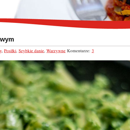
kowym
y
,
Posiłki
,
Szybkie danie
,
Warzywne
Komentarze:
3