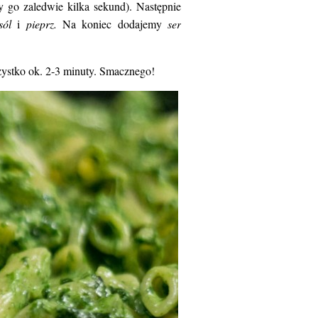
y go zaledwie kilka sekund). Następnie
sól
i
pieprz.
Na koniec dodajemy
ser
ystko ok. 2-3 minuty. Smacznego!