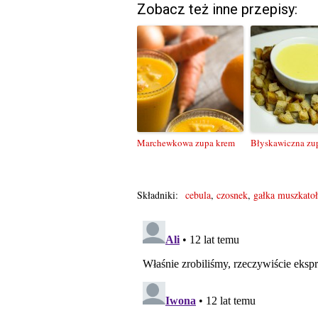
Zobacz też inne przepisy:
Marchewkowa zupa krem
Błyskawiczna zu
Składniki:
cebula
,
czosnek
,
gałka muszkato