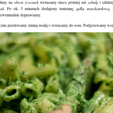
klimy na
oliwie (czosnek
wrzucamy nieco później niż
cebulę
i szklim
nak.
Po ok. 5 minutach dodajemy śmietanę,
gałkę muszkatołową
,
 ewentualnie doprawiamy.
 (nie przelewamy zimną wodą) i wrzucamy do sosu. Podgrzewamy wsz