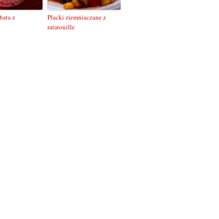
bata z
Placki ziemniaczane z
ratatouille