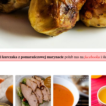
i kurczaka z pomarańczowej marynacie
polub nas na
facebooku
i śl