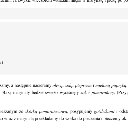
ki
zamy, a następnie nacieramy
oliwą
,
solą
,
pieprzem
i
mieloną papryką
. Bazą marynaty będzie świeżo wyciśnięty
sok z pomarańczy
. (Prz
eszanym ze
skórką pomarańczową
, posypujemy
goździkami
i odst
ięso wraz z marynatą przekładamy do worka do pieczenia i pieczemy ok.