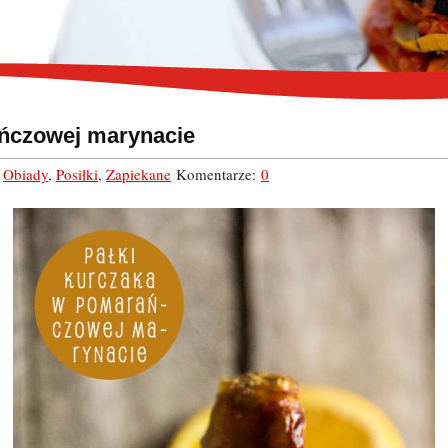
ańczowej marynacie
,
Obiady
,
Posiłki
,
Zapiekane
Komentarze:
0