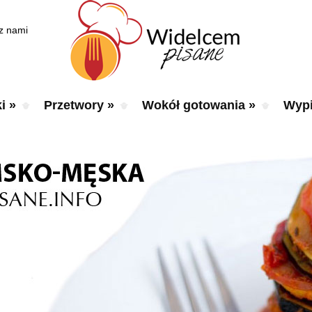
 z nami
i
»
Przetwory
»
Wokół gotowania
»
Wypi