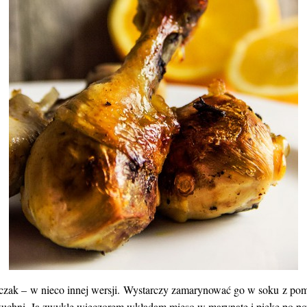
zak – w nieco innej wersji. Wystarczy zamarynować go w soku z poma
 kuchni. Ja zwykle wieczorem wkładam mięso w marynatę i piekę po po