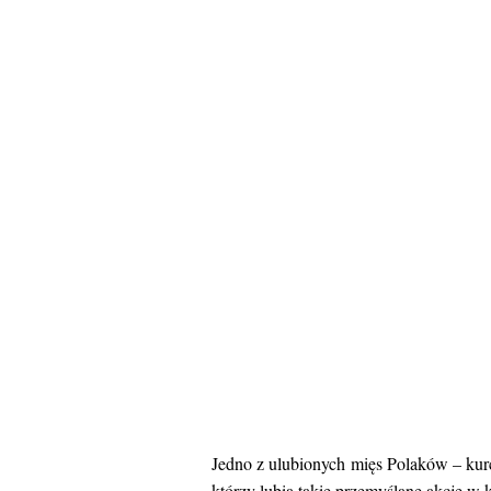
Jedno z ulubionych mięs Polaków – kurc
którzy lubią takie przemyślane akcje w