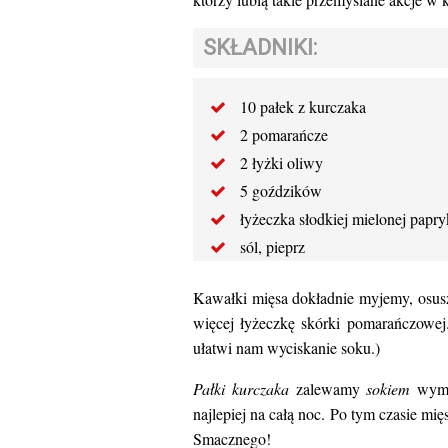
SKŁADNIKI:
10 pałek z kurczaka
2 pomarańcze
2 łyżki oliwy
5 goździków
łyżeczka słodkiej mielonej papry
sól, pieprz
Kawałki mięsa dokładnie myjemy, osus
więcej łyżeczkę skórki pomarańczowej
ułatwi nam wyciskanie soku.)
Pałki kurczaka
zalewamy
sokiem
wymi
najlepiej na całą noc. Po tym czasie m
Smacznego!