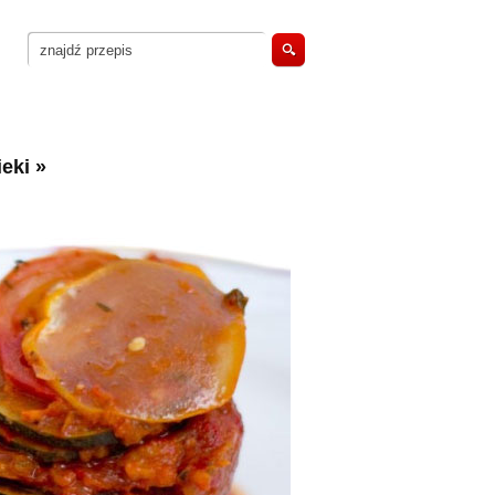
eki
»