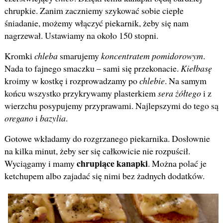
chrupkie. Zanim zaczniemy szykować sobie ciepłe
śniadanie, możemy włączyć piekarnik, żeby się nam
nagrzewał. Ustawiamy na około 150 stopni.
Kromki
chleba
smarujemy
koncentratem pomidorowym
.
Nada to fajnego smaczku – sami się przekonacie.
Kiełbasę
kroimy w kostkę i rozprowadzamy po
chlebie
. Na samym
końcu wszystko przykrywamy plasterkiem
sera żółtego
i z
wierzchu posypujemy przyprawami. Najlepszymi do tego są
oregano
i
bazylia
.
Gotowe wkładamy do rozgrzanego piekarnika. Dosłownie
na kilka minut, żeby ser się całkowicie nie rozpuścił.
chrupiące kanapki
Wyciągamy i mamy
. Można polać je
ketchupem albo zajadać się nimi bez żadnych dodatków.