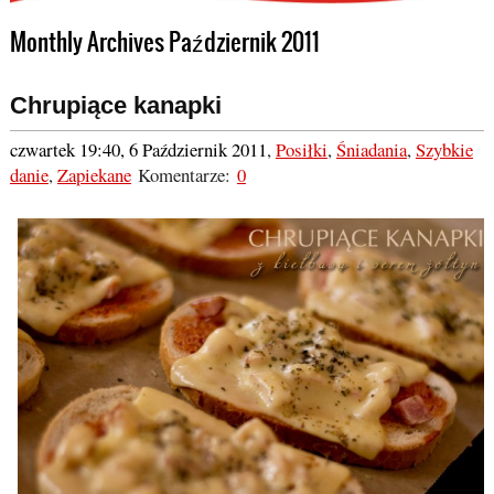
Monthly Archives Październik 2011
Chrupiące kanapki
czwartek 19:40, 6 Październik 2011
,
Posiłki
,
Śniadania
,
Szybkie
danie
,
Zapiekane
Komentarze:
0