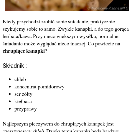
Kiedy przychodzi zrobić sobie śniadanie, praktycznie
szykujemy sobie to samo. Zwykłe kanapki, a do tego gorąca
herbata/kawa. Przy nieco większym wysiłku, normalne
śniadanie może wyglądać nieco inaczej. Co powiecie na
chrupiące kanapki
?
Składniki:
chleb
koncentrat pomidorowy
ser żółty
kiełbasa
przyprawy
Najlepszym pieczywem do chrupiących kanapek jest
czerstwiejący
chleb
. Dzięki temu kanapki będą bardziej