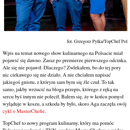
fot. Grzegorz Pytka/TopChef Pols
Wpis na temat nowego show kulinarnego na Polsacie miał
pojawić się dawno. Zaraz po premierze pierwszego odcinka.
Ale się nie pojawił. Dlaczego? Zwlekałem, bo do tej pory
nic ciekawego się nie działo. A nie chciałem napisać
jakiegoś gniotu, z którym sam bym się źle czuł. To tak
samo, jakby wrzucić na bloga przepis, którego z ręką na
sercu byś innym nie polecił. Bałem się, że w końcu pomysł
wyląduje w koszu, a szkoda by było, skoro Aga zaczęła swój
cykl o MasterChefie
.
TopChef to nowy program kulinarny, który ma pomóc