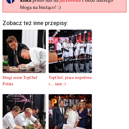
bloga na bieżąco! :)
Zobacz też inne przepisy:
Drugi sezon TopChef
TopChef, praca zespołowa
Polska
i… tatar ;)