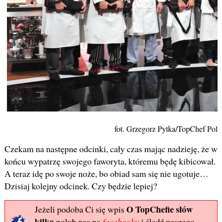
fot. Grzegorz Pytka/TopChef Pols
Czekam na następne odcinki, cały czas mając nadzieję, że w
końcu wypatrzę swojego faworyta, któremu będę kibicował.
A teraz idę po swoje noże, bo obiad sam się nie ugotuje…
Dzisiaj kolejny odcinek. Czy będzie lepiej?
O TopChefie słów
Jeżeli podoba Ci się wpis
kilka
polub nas na
facebooku
i śledź naszego