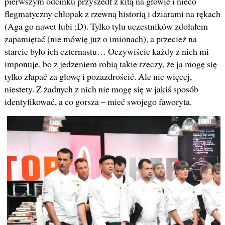
pierwszym odcinku przyszedł z kitą na głowie i nieco
flegmatyczny chłopak z rzewną historią i dziarami na rękach
(Aga go nawet lubi ;D). Tylko tylu uczestników zdołałem
zapamiętać (nie mówię już o imionach), a przecież na
starcie było ich czternastu… Oczywiście każdy z nich mi
imponuje, bo z jedzeniem robią takie rzeczy, że ja mogę się
tylko złapać za głowę i pozazdrościć. Ale nic więcej,
niestety. Z żadnych z nich nie mogę się w jakiś sposób
identyfikować, a co gorsza – mieć swojego faworyta.