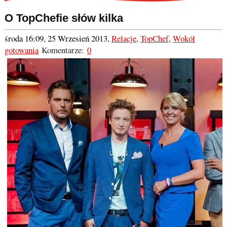
O TopChefie słów kilka
środa 16:09, 25 Wrzesień 2013
,
Relacje
,
TopChef
,
Wokół
gotowania
Komentarze:
0