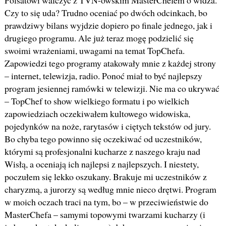
Polsatowi walczyć z TVN-owskim MasterChefem o widza.
Czy to się uda? Trudno oceniać po dwóch odcinkach, bo
prawdziwy bilans wyjdzie dopiero po finale jednego, jak i
drugiego programu. Ale już teraz mogę podzielić się
swoimi wrażeniami, uwagami na temat TopChefa.
Zapowiedzi tego programy atakowały mnie z każdej strony
– internet, telewizja, radio. Ponoć miał to być najlepszy
program jesiennej ramówki w telewizji. Nie ma co ukrywać
– TopChef to show wielkiego formatu i po wielkich
zapowiedziach oczekiwałem kultowego widowiska,
pojedynków na noże, rarytasów i ciętych tekstów od jury.
Bo chyba tego powinno się oczekiwać od uczestników,
którymi są profesjonalni kucharze z naszego kraju nad
Wisłą, a oceniają ich najlepsi z najlepszych. I niestety,
poczułem się lekko oszukany. Brakuje mi uczestników z
charyzmą, a jurorzy są według mnie nieco drętwi. Program
w moich oczach traci na tym, bo – w przeciwieństwie do
MasterChefa – samymi topowymi twarzami kucharzy (i