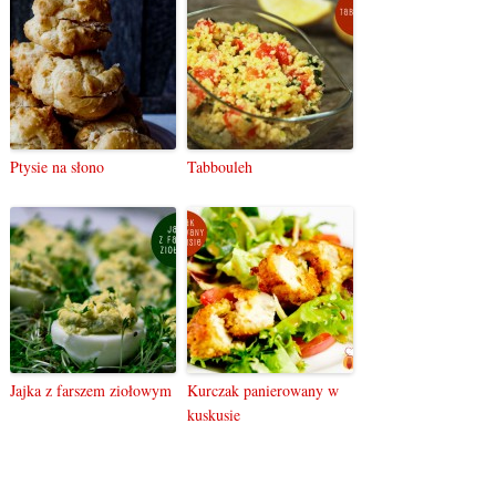
Ptysie na słono
Tabbouleh
Jajka z farszem ziołowym
Kurczak panierowany w
kuskusie