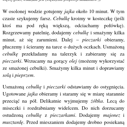
W osolonej wodzie gotujemy
jajka
około 10 minut. W tym
czasie szykujemy farsz.
Cebulkę
kroimy w kosteczkę (jeśli
ktoś ma pod ręką większą, odciachamy połówkę).
Rozgrzewamy patelnię, dodajemy
cebulkę
i smażymy kilka
minut, aż się zarumieni. Dalej –
pieczarki
obieramy,
płuczemy i ścieramy na tarce o dużych oczkach. Usmażoną
cebulkę
przekładamy na talerzyk i zabieramy się za
pieczarki
. Wrzucamy na gorący
olej
(możemy wykorzystać
ze smażonej cebulki). Smażymy kilka minut i doprawiamy
solą
i
pieprzem
.
Usmażoną
cebulkę
i
pieczarki
odstawiamy do ostygnięcia.
Ugotowane
jajka
obieramy i staramy się w miarę starannie
przeciąć na pół. Delikatnie wyjmujemy
żółtka
. Lecą do
miseczki i rozdrabniamy widelcem. Do nich dorzucamy
ostudzoną
cebulkę
z
pieczarkami
. Dodajemy
majonez
i
musztardę
. Przed mieszaniem dodajemy drobno posiekaną