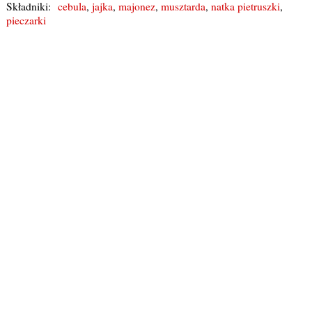
Składniki:
cebula
,
jajka
,
majonez
,
musztarda
,
natka pietruszki
,
pieczarki