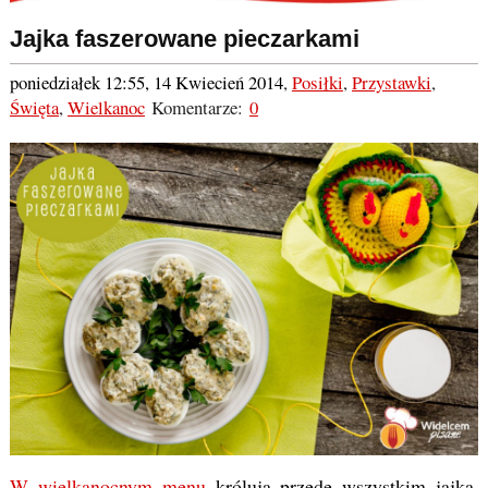
Jajka faszerowane pieczarkami
poniedziałek 12:55, 14 Kwiecień 2014
,
Posiłki
,
Przystawki
,
Święta
,
Wielkanoc
Komentarze:
0
W wielkanocnym menu
królują przede wszystkim jajka.