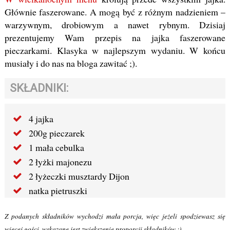
Głównie faszerowane. A mogą być z różnym nadzieniem –
warzywnym, drobiowym a nawet rybnym. Dzisiaj
prezentujemy Wam przepis na jajka faszerowane
pieczarkami. Klasyka w najlepszym wydaniu. W końcu
musiały i do nas na bloga zawitać ;).
SKŁADNIKI:
4 jajka
200g pieczarek
1 mała cebulka
2 łyżki majonezu
2 łyżeczki musztardy Dijon
natka pietruszki
Z podanych składników wychodzi mała porcja, więc jeżeli spodziewasz się
więcej gości, wskazane jest zwiększenie proporcji składników ;).