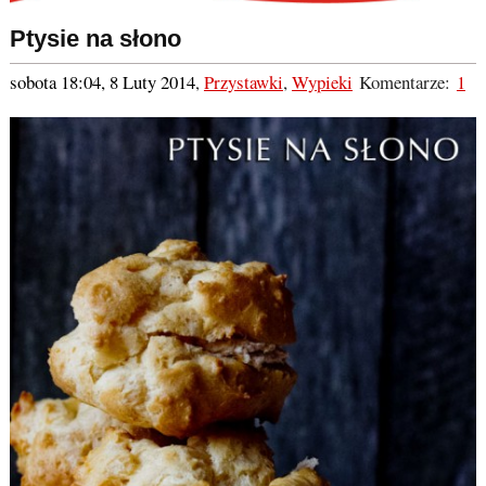
Ptysie na słono
sobota 18:04, 8 Luty 2014
,
Przystawki
,
Wypieki
Komentarze:
1