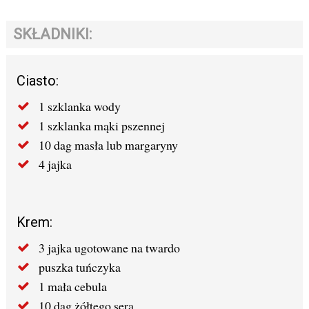
SKŁADNIKI:
Ciasto:
1 szklanka wody
1 szklanka mąki pszennej
10 dag masła lub margaryny
4 jajka
Krem:
3 jajka ugotowane na twardo
puszka tuńczyka
1 mała cebula
10 dag żółtego sera