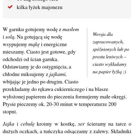
kilka łyżek majonezu
W garnku gotujemy wodę z
masłem
Wersja dla
i
solą.
Na gotującą się wodę
zapracowanych,
wsypujemy
mąkę
i energiczne
spóźnionych lub po
mieszamy. Ciasto jest gotowe, gdy
prostu leniwych –
odchodzi od ścian garnka.
ciasto wykładamy
Odstawiamy je do ostygnięcia, a
na papier łyżką ;)
chłodne miksujemy z
jajkami,
wbijając je jedno po drugim. Ciasto
przekładamy do rękawa cukierniczego i na blasze
wyłożonej papierem do pieczenia formujemy małe okręgi.
Ptysie pieczemy ok. 20-30 minut w temperaturze 200
stopni.
Jajka
i
cebulę
kroimy w kostkę,
ser
ścieramy na tarce o
dużych oczkach, a tuńczyka odsączamy z zalewy. Składniki