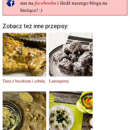
nas na
facebooku
i śledź naszego bloga na
bieżąco! :)
Zobacz też inne przepisy:
Tarta z boczkiem i cebulą
Lamingtony