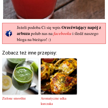
Orzeźwiający napój z
Jeżeli podoba Ci się wpis
arbuza
polub nas na
facebooku
i śledź naszego
bloga na bieżąco! :)
Zobacz też inne przepisy:
Zielone smoothie
Aromatyczne udka
kurczaka