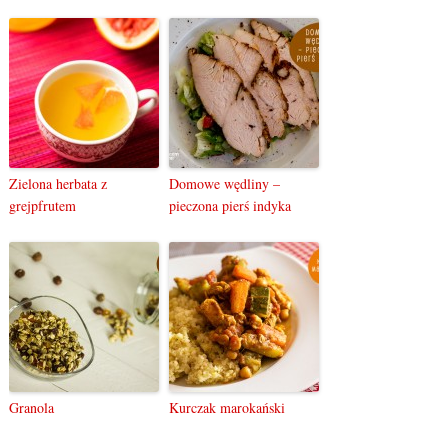
Zielona herbata z
Domowe wędliny –
grejpfrutem
pieczona pierś indyka
Granola
Kurczak marokański