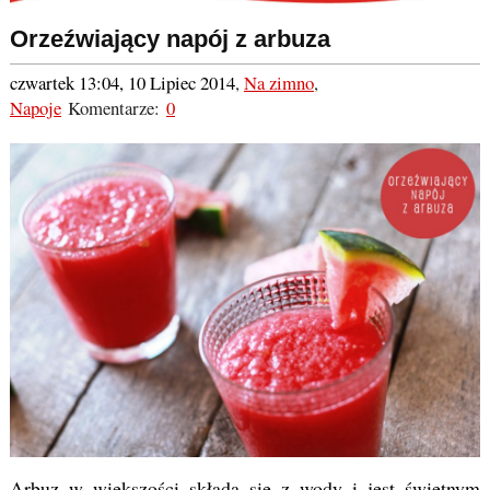
Orzeźwiający napój z arbuza
czwartek 13:04, 10 Lipiec 2014
,
Na zimno
,
Napoje
Komentarze:
0
Arbuz w większości składa się z wody i jest świetnym