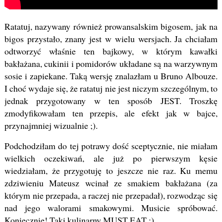
Ratatuj, nazywany również prowansalskim bigosem, jak na
bigos przystało, znany jest w wielu wersjach. Ja chciałam
odtworzyć właśnie ten bajkowy, w którym kawałki
bakłażana, cukinii i pomidorów układane są na warzywnym
sosie i zapiekane. Taką wersję znalazłam u Bruno Albouze.
I choć wydaje się, że ratatuj nie jest niczym szczególnym, to
jednak przygotowany w ten sposób JEST. Troszkę
zmodyfikowałam ten przepis, ale efekt jak w bajce,
przynajmniej wizualnie ;).
Podchodziłam do tej potrawy dość sceptycznie, nie miałam
wielkich oczekiwań, ale już po pierwszym kęsie
wiedziałam, że przygotuję to jeszcze nie raz. Ku memu
zdziwieniu Mateusz wcinał ze smakiem bakłażana (za
którym nie przepada, a raczej nie przepadał), rozwodząc się
nad jego walorami smakowymi. Musicie spróbować.
Koniecznie! Taki kulinarny MUST EAT ;).