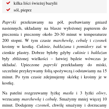
kilka liści świeżej bazylii
sól, pieprz
Papryki
przekrawamy na pół, pozbawiamy gniazd
nasiennych, układamy na blasze wyłożonej papierem do
pieczenia i pieczemy około 20-30 minut w temperaturze
200 stopni. W tym czasie
marchewkę
,
cebulę
i
czosnek
kroimy w kostkę.
Cukinie
,
bakłażana
i
pomidory
zaś w
cienkie plastry. Dobrze byłoby gdyby
cukinie
i
bakłażan
były zbliżonej wielkości – łatwiej będzie wówczas je
układać. Upieczone
papryki
przekładamy do miski,
szczelnie przykrywamy folią spożywczą i odstawiamy na 15
minut. Po tym czasie zdejmujemy skórkę i kroimy je w
kostkę.
Na patelni rozgrzewamy łyżkę
masła
i 3 łyżki
oliwy
,
wrzucamy
marchewkę
i
cebulę
. Smażymy mniej więcej 10
minut. Dodajemy
czosnek
, chwilę smażymy i dorzucamy