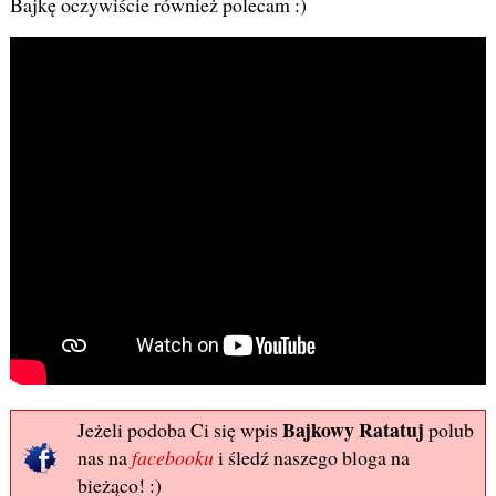
Bajkę oczywiście również polecam :)
Bajkowy Ratatuj
Jeżeli podoba Ci się wpis
polub
nas na
facebooku
i śledź naszego bloga na
bieżąco! :)