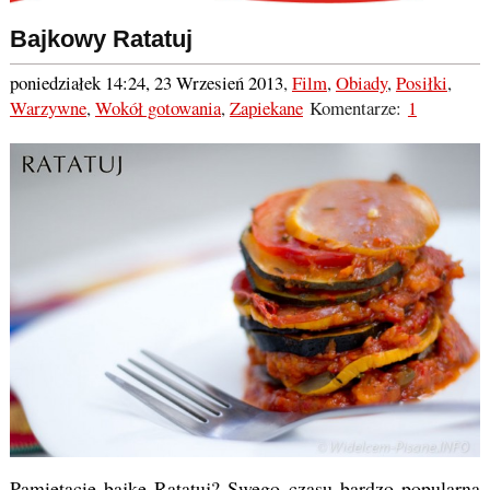
Bajkowy Ratatuj
poniedziałek 14:24, 23 Wrzesień 2013
,
Film
,
Obiady
,
Posiłki
,
Warzywne
,
Wokół gotowania
,
Zapiekane
Komentarze:
1
Pamiętacie bajkę Ratatuj? Swego czasu bardzo popularna