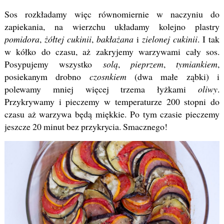
Sos rozkładamy więc równomiernie w naczyniu do
zapiekania, na wierzchu układamy kolejno plastry
pomidora
,
żółtej cukinii
,
bakłażana
i
zielonej cukinii
. I tak
w kółko do czasu, aż zakryjemy warzywami cały sos.
Posypujemy wszystko
solą
,
pieprzem
,
tymiankiem
,
posiekanym drobno
czosnkiem
(dwa małe ząbki) i
polewamy mniej więcej trzema łyżkami
oliwy
.
Przykrywamy i pieczemy w temperaturze 200 stopni do
czasu aż warzywa będą miękkie. Po tym czasie pieczemy
jeszcze 20 minut bez przykrycia. Smacznego!