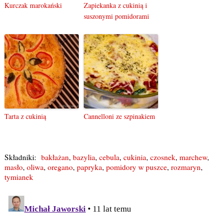
Kurczak marokański
Zapiekanka z cukinią i
suszonymi pomidorami
Tarta z cukinią
Cannelloni ze szpinakiem
Składniki:
bakłażan
,
bazylia
,
cebula
,
cukinia
,
czosnek
,
marchew
,
masło
,
oliwa
,
oregano
,
papryka
,
pomidory w puszce
,
rozmaryn
,
tymianek