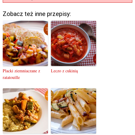
Zobacz też inne przepisy:
Placki ziemniaczane z
Leczo z cukinią
ratatouille