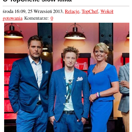
środa 16:09, 25 Wrzesień 2013
,
Relacje
,
TopChef
,
Wokół
gotowania
Komentarze:
0