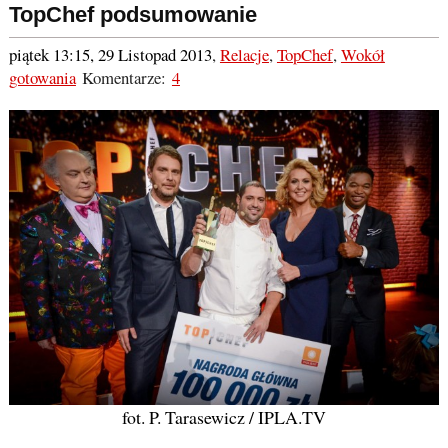
TopChef podsumowanie
piątek 13:15, 29 Listopad 2013
,
Relacje
,
TopChef
,
Wokół
gotowania
Komentarze:
4
fot. P. Tarasewicz / IPLA.TV