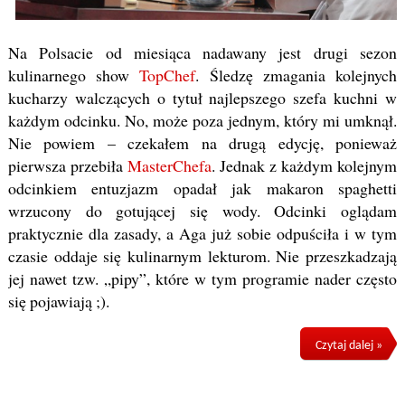
Na Polsacie od miesiąca nadawany jest drugi sezon
kulinarnego show
TopChef
. Śledzę zmagania kolejnych
kucharzy walczących o tytuł najlepszego szefa kuchni w
każdym odcinku. No, może poza jednym, który mi umknął.
Nie powiem – czekałem na drugą edycję, ponieważ
pierwsza przebiła
MasterChefa
. Jednak z każdym kolejnym
odcinkiem entuzjazm opadał jak makaron spaghetti
wrzucony do gotującej się wody. Odcinki oglądam
praktycznie dla zasady, a Aga już sobie odpuściła i w tym
czasie oddaje się kulinarnym lekturom. Nie przeszkadzają
jej nawet tzw. „pipy”, które w tym programie nader często
się pojawiają ;).
Czytaj dalej »