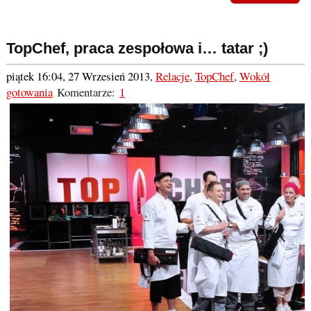
TopChef, praca zespołowa i… tatar ;)
piątek 16:04, 27 Wrzesień 2013
,
Relacje
,
TopChef
,
Wokół
gotowania
Komentarze:
1