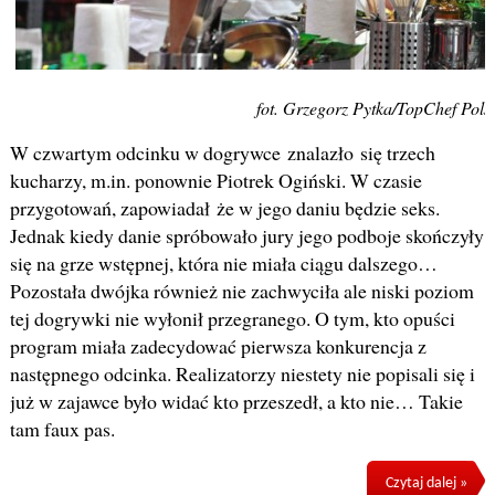
fot. Grzegorz Pytka/TopChef Pols
W czwartym odcinku w dogrywce znalazło się trzech
kucharzy, m.in. ponownie Piotrek Ogiński. W czasie
przygotowań, zapowiadał że w jego daniu będzie seks.
Jednak kiedy danie spróbowało jury jego podboje skończyły
się na grze wstępnej, która nie miała ciągu dalszego…
Pozostała dwójka również nie zachwyciła ale niski poziom
tej dogrywki nie wyłonił przegranego. O tym, kto opuści
program miała zadecydować pierwsza konkurencja z
następnego odcinka. Realizatorzy niestety nie popisali się i
już w zajawce było widać kto przeszedł, a kto nie… Takie
tam faux pas.
Czytaj dalej »