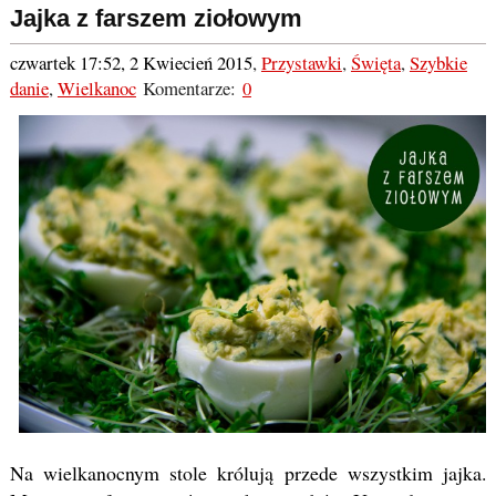
Jajka z farszem ziołowym
czwartek 17:52, 2 Kwiecień 2015
,
Przystawki
,
Święta
,
Szybkie
danie
,
Wielkanoc
Komentarze:
0
Na wielkanocnym stole królują przede wszystkim jajka.