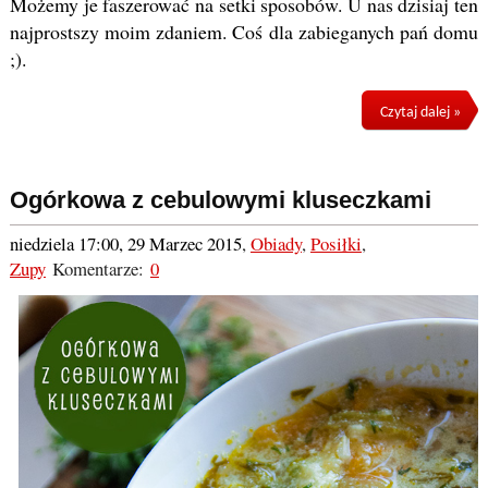
Możemy je faszerować na setki sposobów. U nas dzisiaj ten
najprostszy moim zdaniem. Coś dla zabieganych pań domu
;).
Czytaj dalej »
Ogórkowa z cebulowymi kluseczkami
niedziela 17:00, 29 Marzec 2015
,
Obiady
,
Posiłki
,
Zupy
Komentarze:
0