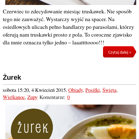
Czerwiec to zdecydowanie miesiąc truskawek. Nie sposób
tego nie zauważyć. Wystarczy wyjść na spacer. Na
osiedlowych ulicach pełno handlarzy po parasolami, którzy
oferują nam truskawki prosto z pola. To coroczne zjawisko
dla mnie oznacza tylko jedno – laaattttoooo!!!
Czytaj dalej »
Żurek
sobota 15:20, 4 Kwiecień 2015
,
Obiady
,
Posiłki
,
Święta
,
Wielkanoc
,
Zupy
Komentarze:
0