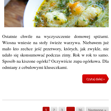
Ostatnie chwile na wyczyszczenie domowej spiżarni.
Wiosna wniesie na stoły świeże warzywa. Niebawem już
mało kto zechce jeść przetwory, których, jak zwykle, nie
udało się skonsumować podczas zimy. Rok w rok to samo.
Sposób na kiszone ogórki? Oczywiście zupa ogórkowa. Dla
odmiany z cebulowymi kluseczkami.
Czytaj dalej »
1
2
3
…
36
Następne »