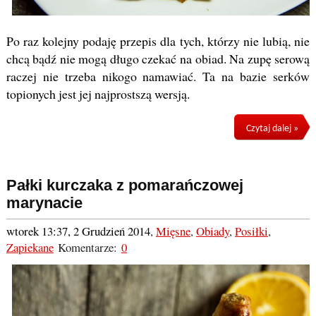
Po raz kolejny podaję przepis dla tych, którzy nie lubią, nie
chcą bądź nie mogą długo czekać na obiad. Na zupę serową
raczej nie trzeba nikogo namawiać. Ta na bazie serków
topionych jest jej najprostszą wersją.
Czytaj dalej »
Pałki kurczaka z pomarańczowej
marynacie
wtorek 13:37, 2 Grudzień 2014
,
Mięsne
,
Obiady
,
Posiłki
,
Zapiekane
Komentarze:
0