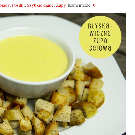
biady
,
Posiłki
,
Szybkie danie
,
Zupy
Komentarze:
0