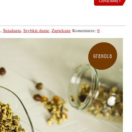
Czytaj dalej »
4
,
Śniadania
,
Szybkie danie
,
Zapiekane
Komentarze:
0