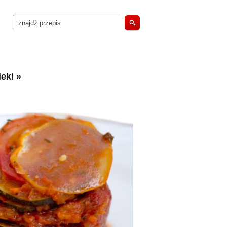
eki
»