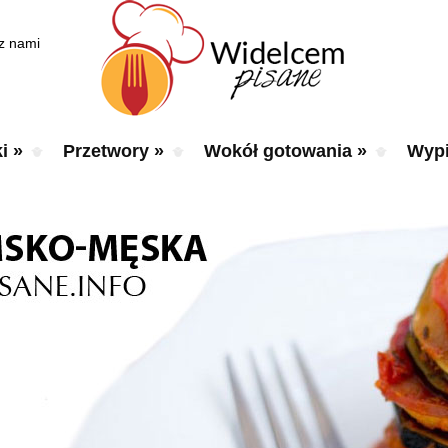
 z nami
i
»
Przetwory
»
Wokół gotowania
»
Wypi