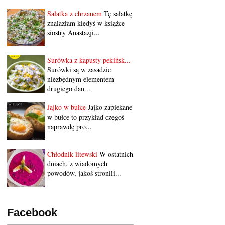
Sałatka z chrzanem
Tę sałatkę
znalazłam kiedyś w książce
siostry Anastazji...
Surówka z kapusty pekińsk...
Surówki są w zasadzie
niezbędnym elementem
drugiego dan...
Jajko w bułce
Jajko zapiekane
w bułce to przykład czegoś
naprawdę pro...
Chłodnik litewski
W ostatnich
dniach, z wiadomych
powodów, jakoś stronili...
Facebook