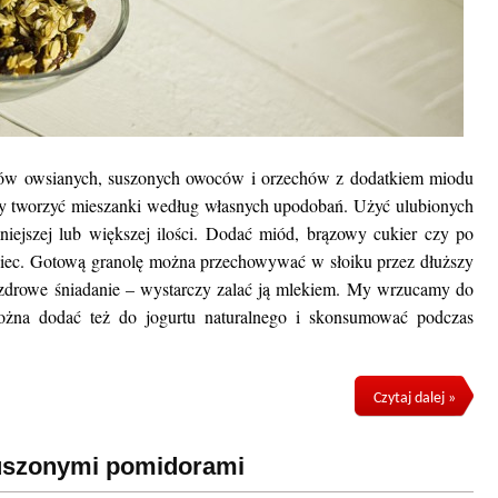
tków owsianych, suszonych owoców i orzechów z dodatkiem miodu
my tworzyć mieszanki według własnych upodobań. Użyć ulubionych
ejszej lub większej ilości. Dodać miód, brązowy cukier czy po
zapiec. Gotową granolę można przechowywać w słoiku przez dłuższy
 zdrowe śniadanie – wystarczy zalać ją mlekiem. My wrzucamy do
ożna dodać też do jogurtu naturalnego i skonsumować podczas
Czytaj dalej »
suszonymi pomidorami