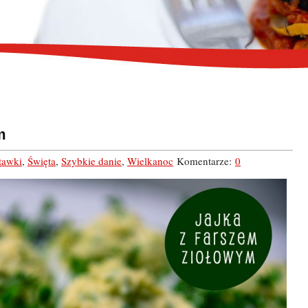
m
tawki
,
Święta
,
Szybkie danie
,
Wielkanoc
Komentarze:
0