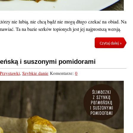
 którzy nie lubią, nie chcą bądź nie mogą długo czekać na obiad. Na
awiać. Ta na bazie serków topionych jest jej najprostszą wersją.
Czytaj dalej »
meńską i suszonymi pomidorami
Przystawki
,
Szybkie danie
Komentarze:
0