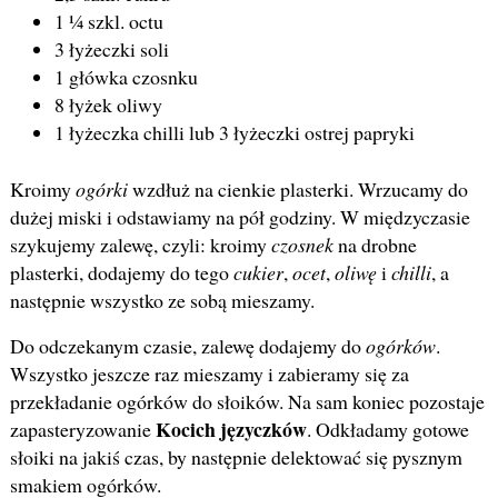
1 ¼ szkl. octu
3 łyżeczki soli
1 główka czosnku
8 łyżek oliwy
1 łyżeczka chilli lub 3 łyżeczki ostrej papryki
Kroimy
ogórki
wzdłuż na cienkie plasterki. Wrzucamy do
dużej miski i odstawiamy na pół godziny. W międzyczasie
szykujemy zalewę, czyli: kroimy
czosnek
na drobne
plasterki, dodajemy do tego
cukier
,
ocet
,
oliwę
i
chilli
, a
następnie wszystko ze sobą mieszamy.
Do odczekanym czasie, zalewę dodajemy do
ogórków
.
Wszystko jeszcze raz mieszamy i zabieramy się za
przekładanie ogórków do słoików. Na sam koniec pozostaje
Kocich języczków
zapasteryzowanie
. Odkładamy gotowe
słoiki na jakiś czas, by następnie delektować się pysznym
smakiem ogórków.