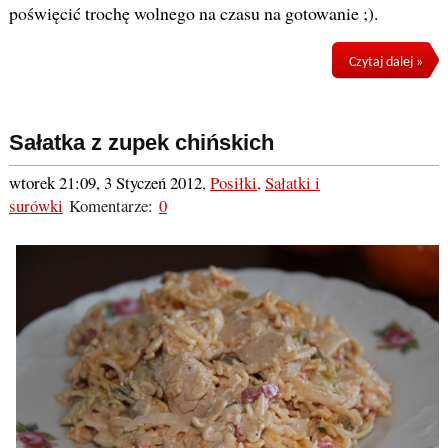
poświęcić trochę wolnego na czasu na gotowanie ;).
Czytaj dalej »
Sałatka z zupek chińskich
wtorek 21:09, 3 Styczeń 2012
,
Posiłki
,
Sałatki i
surówki
Komentarze:
0