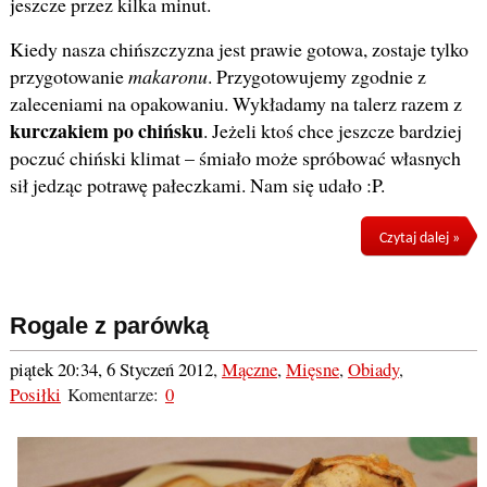
jeszcze przez kilka minut.
Kiedy nasza chińszczyzna jest prawie gotowa, zostaje tylko
przygotowanie
makaronu
. Przygotowujemy zgodnie z
zaleceniami na opakowaniu. Wykładamy na talerz razem z
kurczakiem po chińsku
. Jeżeli ktoś chce jeszcze bardziej
poczuć chiński klimat – śmiało może spróbować własnych
sił jedząc potrawę pałeczkami. Nam się udało :P.
Czytaj dalej »
Rogale z parówką
piątek 20:34, 6 Styczeń 2012
,
Mączne
,
Mięsne
,
Obiady
,
Posiłki
Komentarze:
0