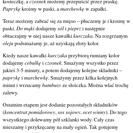
kosteczkę, a
czosnek
możemy przepuścić przez praskę.
Paprykę
kroimy w paski, a
marchewkę
w zapałki.
Teraz możemy zabrać się za mięso – płuczemy je i kroimy w
paski.
Do mąki
dodajemy
sól
i
pieprz
i następnie
obtaczajmy w niej nasze kawałki
kurczaka
. Na rozgrzanym
oleju
podsmażamy je, aż uzyskają złoty kolor.
Kiedy nasze kawałki
kurczaka
przybiorą rumiany kolor
dodajemy
cebulkę
i
czosnek
. Smażymy wszystko przez
jakieś 3-5 minuty, a potem dodajemy kolejne składniki –
paprykę
i
marchewkę
. Smażymy przez kilka kolejnych
minut i wrzucamy
bambusy
ze słoiczka. Można wlać trochę
zalewy.
Ostatnim etapem jest dodanie pozostałych składników
(
koncentrat pomidorowy
,
sos sojowy
,
ocet winny
). Do tego
wszystkiego dolewamy pół szklanki wody. Cały czas
mieszamy i przykręcamy na mały ogień. Tak gotujemy