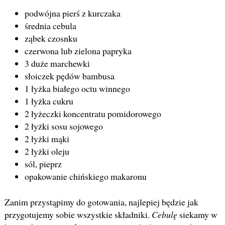
podwójna pierś z kurczaka
średnia cebula
ząbek czosnku
czerwona lub zielona papryka
3 duże marchewki
słoiczek pędów bambusa
1 łyżka białego octu winnego
1 łyżka cukru
2 łyżeczki koncentratu pomidorowego
2 łyżki sosu sojowego
2 łyżki mąki
2 łyżki oleju
sól, pieprz
opakowanie chińskiego makaronu
Zanim przystąpimy do gotowania, najlepiej będzie jak
przygotujemy sobie wszystkie składniki.
Cebulę
siekamy w