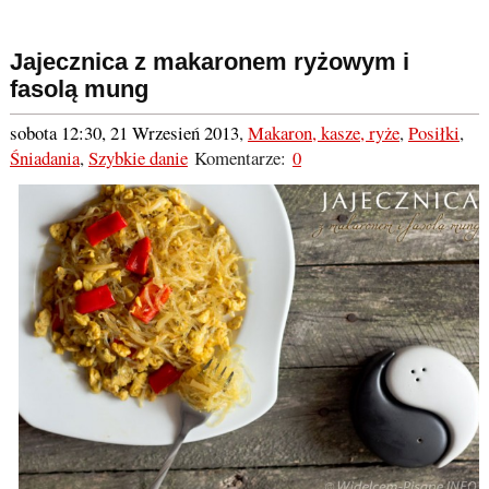
Jajecznica z makaronem ryżowym i
fasolą mung
sobota 12:30, 21 Wrzesień 2013
,
Makaron, kasze, ryże
,
Posiłki
,
Śniadania
,
Szybkie danie
Komentarze:
0