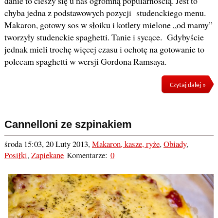
danie to cieszy się u nas ogromną popularnością. Jest to
chyba jedna z podstawowych pozycji studenckiego menu.
Makaron, gotowy sos w słoiku i kotlety mielone „od mamy”
tworzyły studenckie spaghetti. Tanie i sycące. Gdybyście
jednak mieli trochę więcej czasu i ochotę na gotowanie to
polecam spaghetti w wersji Gordona Ramsaya.
Czytaj dalej »
Cannelloni ze szpinakiem
środa 15:03, 20 Luty 2013
,
Makaron, kasze, ryże
,
Obiady
,
Posiłki
,
Zapiekane
Komentarze:
0