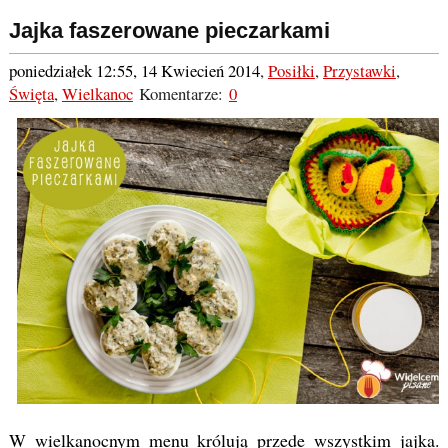
Jajka faszerowane pieczarkami
poniedziałek 12:55, 14 Kwiecień 2014
,
Posiłki
,
Przystawki
,
Święta
,
Wielkanoc
Komentarze:
0
W wielkanocnym menu królują przede wszystkim jajka.