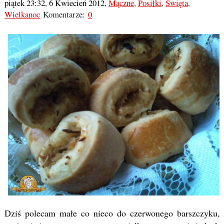
piątek 23:32, 6 Kwiecień 2012
,
Mączne
,
Posiłki
,
Święta
,
Wielkanoc
Komentarze:
0
Dziś polecam małe co nieco do czerwonego barszczyku,