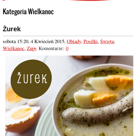
Kategoria Wielkanoc
Żurek
sobota 15:20, 4 Kwiecień 2015
,
Obiady
,
Posiłki
,
Święta
,
Wielkanoc
,
Zupy
Komentarze:
0