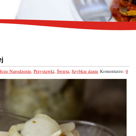
ej
Boże Narodzenie
,
Przystawki
,
Święta
,
Szybkie danie
Komentarze:
0