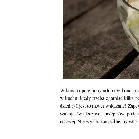
W końcu upragniony urlop i w końcu moż
w kuchni kiedy trzeba ogarniać kilka p
dzień ;) I jest to nawet wskazane! Zap
szukają świątecznych przepisów podaję
octowej. Nie wyobrażam sobie, by właśn