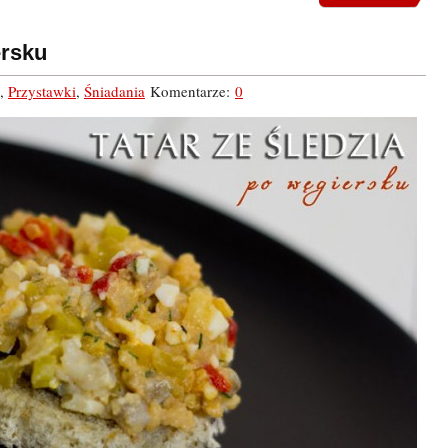
ersku
,
Przystawki
,
Śniadania
Komentarze:
0