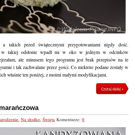
, a takich przed świątecznymi przygotowaniami nigdy dość.
ź w takiej odsłonie wpadł mi w oko w jednym w odcinków
jrzałam, ale minusem tego programu jest brak przepisów na te
ramie i tak zachwalane przez gości. Co niektóre podane zostały w
ich właśnie ten poniżej, z moimi małymi modyfikacjami.
Czytaj dalej »
omarańczowa
arodzenie
,
Na słodko
,
Święta
Komentarze:
0