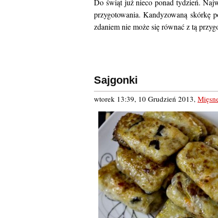
Do świąt już nieco ponad tydzień. Najw
przygotowania. Kandyzowaną skórkę p
zdaniem nie może się równać z tą przyg
Sajgonki
wtorek 13:39, 10 Grudzień 2013
,
Mięsn