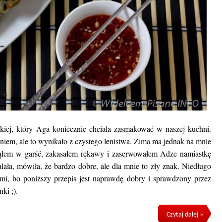
iej, który Aga koniecznie chciała zasmakować w naszej kuchni.
eniem, ale to wynikało z czystego lenistwa. Zima ma jednak na mnie
iąłem w garść, zakasałem rękawy i zaserwowałem Adze namiastkę
lała, mówiła, że bardzo dobre, ale dla mnie to zły znak. Niedługo
ami, bo poniższy przepis jest naprawdę dobry i sprawdzony przez
ki ;).
Czytaj dalej »