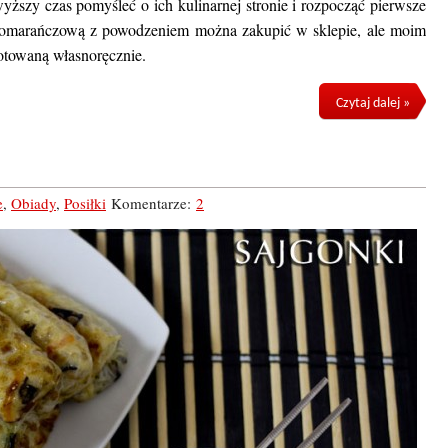
yższy czas pomyśleć o ich kulinarnej stronie i rozpocząć pierwsze
omarańczową z powodzeniem można zakupić w sklepie, ale moim
otowaną własnoręcznie.
Czytaj dalej »
e
,
Obiady
,
Posiłki
Komentarze:
2