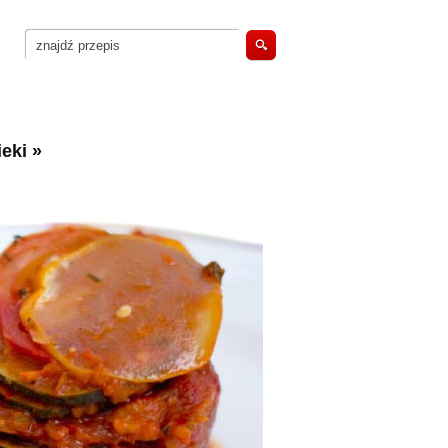
eki
»