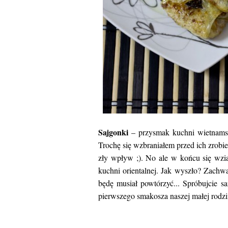
Sajgonki
– przysmak kuchni wietnamsk
Trochę się wzbraniałem przed ich zrobi
zły wpływ ;). No ale w końcu się wz
kuchni orientalnej. Jak wyszło? Zachwa
będę musiał powtórzyć... Spróbujcie s
pierwszego smakosza naszej małej rodzin