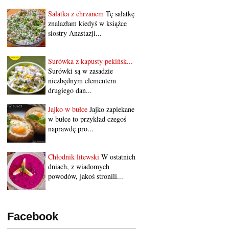
Sałatka z chrzanem
Tę sałatkę
znalazłam kiedyś w książce
siostry Anastazji...
Surówka z kapusty pekińsk...
Surówki są w zasadzie
niezbędnym elementem
drugiego dan...
Jajko w bułce
Jajko zapiekane
w bułce to przykład czegoś
naprawdę pro...
Chłodnik litewski
W ostatnich
dniach, z wiadomych
powodów, jakoś stronili...
Facebook