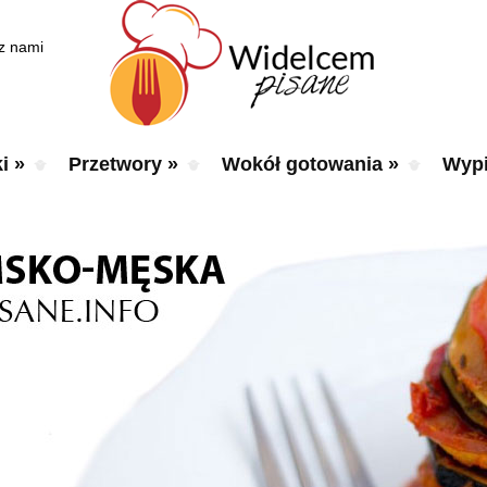
 z nami
i
»
Przetwory
»
Wokół gotowania
»
Wypi