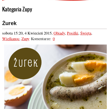
Kategoria Zupy
Żurek
sobota 15:20, 4 Kwiecień 2015
,
Obiady
,
Posiłki
,
Święta
,
Wielkanoc
,
Zupy
Komentarze:
0