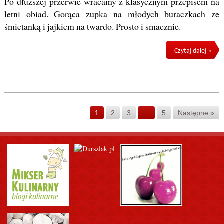
Po dłuższej przerwie wracamy z klasycznym przepisem na
letni obiad. Gorąca zupka na młodych buraczkach ze
śmietanką i jajkiem na twardo. Prosto i smacznie.
Czytaj dalej »
1
2
3
…
5
Następne »