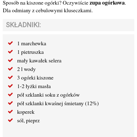
zupa ogórkowa
Sposób na kiszone ogórki? Oczywiście
.
Dla odmiany z cebulowymi kluseczkami.
SKŁADNIKI:
1 marchewka
1 pietruszka
mały kawałek selera
2 l wody
3 ogórki kiszone
1-2 łyżki masła
pół szklanki soku z ogórków
pół szklanki kwaśnej śmietany (12%)
koperek
sól, pieprz