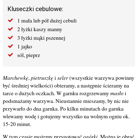
Kluseczki cebulowe:
1 mała lub pół dużej cebuli
2 łyżki kaszy manny
3 łyżki mąki pszennej
1 jajko
sól, pieprz
Marchewkę
,
pietruszkę
i
seler
(wszystkie warzywa powinny
być średniej wielkości) obieramy, a następnie ścieramy na
tarce o dużych oczkach. W garnku rozgrzewamy
masło
i
podsmażamy warzywa. Nieustannie mieszamy, by nic nie
przywarło do dna garnka. Po kilku minutach do garnka
wlewamy wodę i gotujemy wszystko na wolnym ogniu ok.
15-20 minut.
W tym czasie możemy przygotować
ogórki
. Można je obrać