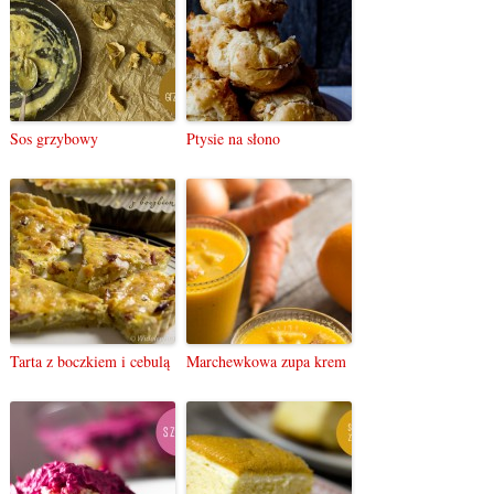
Sos grzybowy
Ptysie na słono
Tarta z boczkiem i cebulą
Marchewkowa zupa krem