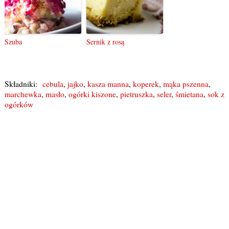
Szuba
Sernik z rosą
Składniki:
cebula
,
jajko
,
kasza manna
,
koperek
,
mąka pszenna
,
marchewka
,
masło
,
ogórki kiszone
,
pietruszka
,
seler
,
śmietana
,
sok z
ogórków