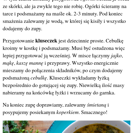
ze skórki, ale ja zwykle tego nie robię. Ogórki ścieramy na
tarce i podsmażamy na maśle ok. 2-3 minuty. Pod koniec
smażenia zalewamy je wodą, w której się kisiły i wszystko
dodajemy do zupy.
kluseczek
Przygotowanie
jest dziecinnie proste. Cebulkę
kroimy w kostkę i podsmażamy. Musi być ostudzona więc
lepiej przygotować ją wcześniej. W misce łączymy
jajko
,
mąkę
,
kaszę mannę
i przyprawy. Wszystko energicznie
mieszamy do połączenia składników, po czym dodajemy
podsmażoną
cebulkę
. Kluseczki wykładamy łyżką
bezpośrednio do gotującej się zupy. Niewielką ilość masy
nabieramy na końcówkę łyżki i wrzucamy do garnka.
Na koniec zupę doprawiamy, zalewamy
śmietaną
i
posypujemy posiekanym
koperkiem
. Smacznego!