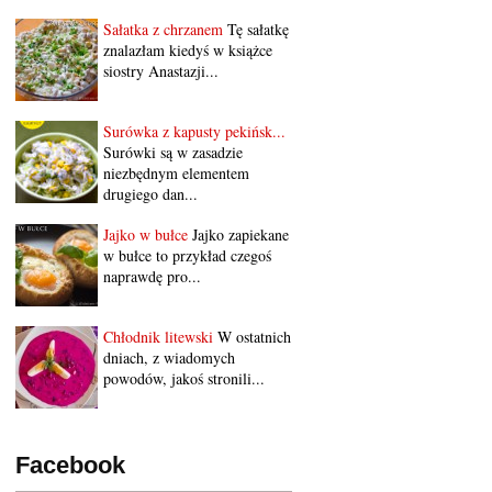
Sałatka z chrzanem
Tę sałatkę
znalazłam kiedyś w książce
siostry Anastazji...
Surówka z kapusty pekińsk...
Surówki są w zasadzie
niezbędnym elementem
drugiego dan...
Jajko w bułce
Jajko zapiekane
w bułce to przykład czegoś
naprawdę pro...
Chłodnik litewski
W ostatnich
dniach, z wiadomych
powodów, jakoś stronili...
Facebook