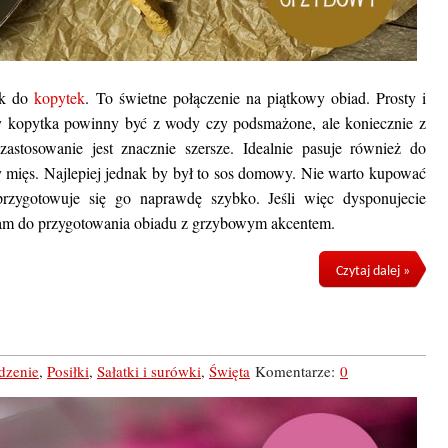
ek do
kopytek
. To świetne połączenie na piątkowy obiad. Prosty i
y kopytka powinny być z wody czy podsmażone, ale koniecznie z
stosowanie jest znacznie szersze. Idealnie pasuje również do
mięs. Najlepiej jednak by był to sos domowy. Nie warto kupować
zygotowuje się go naprawdę szybko. Jeśli więc dysponujecie
am do przygotowania obiadu z grzybowym akcentem.
Czytaj dalej »
dzenie
,
Posiłki
,
Sałatki i surówki
,
Święta
Komentarze:
0