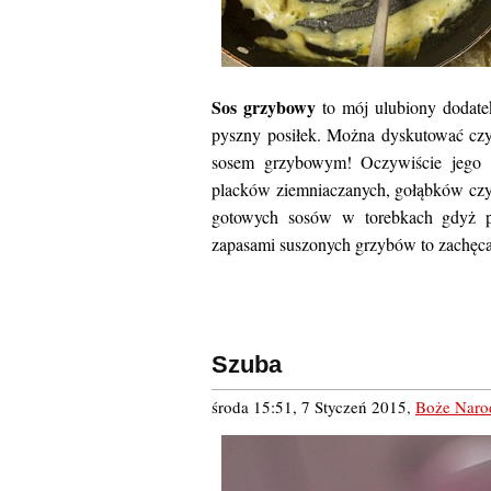
Sos grzybowy
to mój ulubiony dodat
pyszny posiłek. Można dyskutować cz
sosem grzybowym! Oczywiście jego za
placków ziemniaczanych, gołąbków czy 
gotowych sosów w torebkach gdyż pr
zapasami suszonych grzybów to zachęc
Szuba
środa 15:51, 7 Styczeń 2015
,
Boże Naro