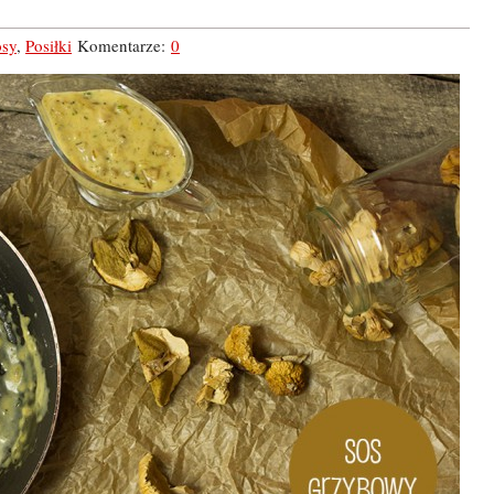
osy
,
Posiłki
Komentarze:
0