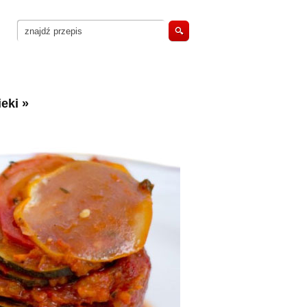
eki
»