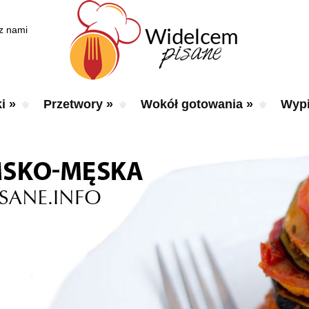
 z nami
i
»
Przetwory
»
Wokół gotowania
»
Wypi