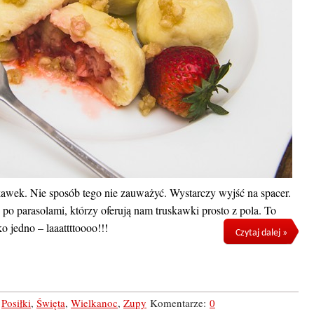
awek. Nie sposób tego nie zauważyć. Wystarczy wyjść na spacer.
po parasolami, którzy oferują nam truskawki prosto z pola. To
o jedno – laaattttoooo!!!
Czytaj dalej »
,
Posiłki
,
Święta
,
Wielkanoc
,
Zupy
Komentarze:
0