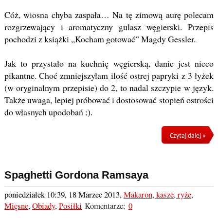
Cóż, wiosna chyba zaspała… Na tę zimową aurę polecam
rozgrzewający i aromatyczny gulasz węgierski. Przepis
pochodzi z książki „Kocham gotować” Magdy Gessler.
Jak to przystało na kuchnię węgierską, danie jest nieco
pikantne. Choć zmniejszyłam ilość ostrej papryki z 3 łyżek
(w oryginalnym przepisie) do 2, to nadal szczypie w język.
Także uwaga, lepiej próbować i dostosować stopień ostrości
do własnych upodobań :).
Czytaj dalej »
Spaghetti Gordona Ramsaya
poniedziałek 10:39, 18 Marzec 2013
,
Makaron, kasze, ryże
,
Mięsne
,
Obiady
,
Posiłki
Komentarze:
0