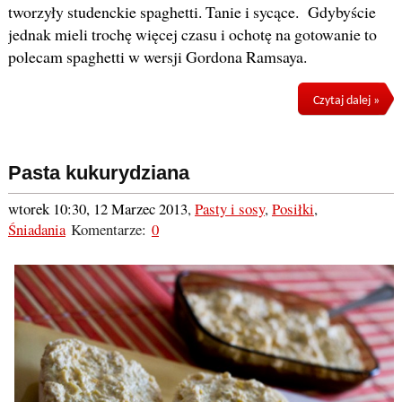
tworzyły studenckie spaghetti. Tanie i sycące. Gdybyście
jednak mieli trochę więcej czasu i ochotę na gotowanie to
polecam spaghetti w wersji Gordona Ramsaya.
Czytaj dalej »
Pasta kukurydziana
wtorek 10:30, 12 Marzec 2013
,
Pasty i sosy
,
Posiłki
,
Śniadania
Komentarze:
0