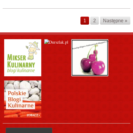
1
2
Następne »