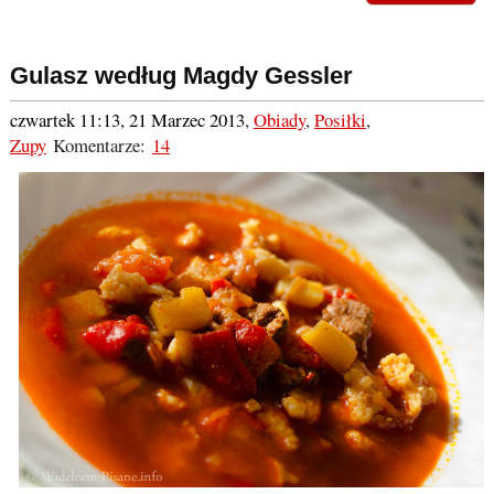
Gulasz według Magdy Gessler
czwartek 11:13, 21 Marzec 2013
,
Obiady
,
Posiłki
,
Zupy
Komentarze:
14