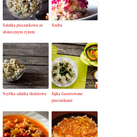
Sałatka pieczarkowa ze
Szuba
słonecznym ryżem
Szybka sałatka śledziowa
Jajka faszerowane
pieczarkami