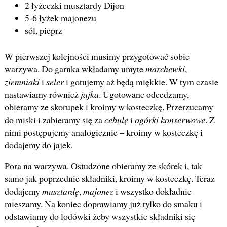
2 łyżeczki musztardy Dijon
5-6 łyżek majonezu
sól, pieprz
W pierwszej kolejności musimy przygotować sobie
warzywa. Do garnka wkładamy umyte
marchewki
,
ziemniaki
i
seler
i gotujemy aż będą miękkie. W tym czasie
nastawiamy również
jajka
. Ugotowane odcedzamy,
obieramy ze skorupek i kroimy w kosteczkę. Przerzucamy
do miski i zabieramy się za
cebulę
i
ogórki konserwowe
. Z
nimi postępujemy analogicznie – kroimy w kosteczkę i
dodajemy do jajek.
Pora na warzywa. Ostudzone obieramy ze skórek i, tak
samo jak poprzednie składniki, kroimy w kosteczkę. Teraz
dodajemy
musztardę
,
majonez
i wszystko dokładnie
mieszamy. Na koniec doprawiamy już tylko do smaku i
odstawiamy do lodówki żeby wszystkie składniki się