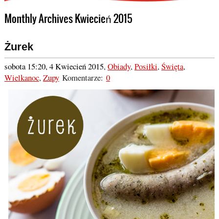
Monthly Archives Kwiecień 2015
Żurek
sobota 15:20, 4 Kwiecień 2015
,
Obiady
,
Posiłki
,
Święta
,
Wielkanoc
,
Zupy
Komentarze:
0