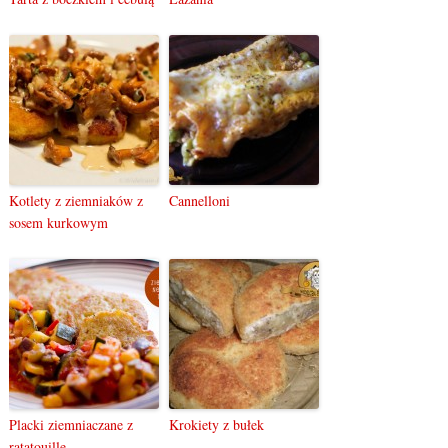
Kotlety z ziemniaków z
Cannelloni
sosem kurkowym
Placki ziemniaczane z
Krokiety z bułek
ratatouille