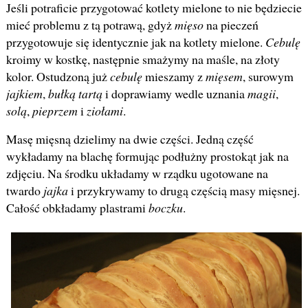
Jeśli potraficie przygotować kotlety mielone to nie będziecie
mieć problemu z tą potrawą, gdyż
mięso
na pieczeń
przygotowuje się identycznie jak na kotlety mielone.
Cebulę
kroimy w kostkę, następnie smażymy na maśle, na złoty
kolor. Ostudzoną już
cebulę
mieszamy z
mięsem
, surowym
jajkiem
,
bułką tartą
i doprawiamy wedle uznania
magii
,
solą
,
pieprzem
i
ziołami
.
Masę mięsną dzielimy na dwie części. Jedną część
wykładamy na blachę formując podłużny prostokąt jak na
zdjęciu. Na środku układamy w rządku ugotowane na
twardo
jajka
i przykrywamy to drugą częścią masy mięsnej.
Całość obkładamy plastrami
boczku
.