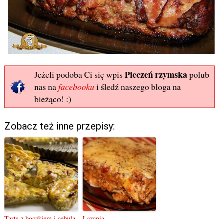
Pieczeń rzymska
Jeżeli podoba Ci się wpis
polub
nas na
facebooku
i śledź naszego bloga na
bieżąco! :)
Zobacz też inne przepisy:
Tarta z boczkiem i cebulą
Lazania