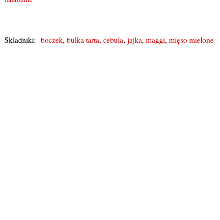
Składniki:
boczek
,
bułka tarta
,
cebula
,
jajka
,
maggi
,
mięso mielone