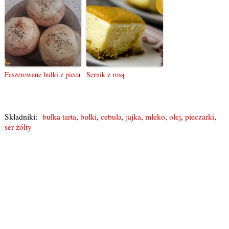
Faszerowane bułki z pieca
Sernik z rosą
Składniki:
bułka tarta
,
bułki
,
cebula
,
jajka
,
mleko
,
olej
,
pieczarki
,
ser żółty