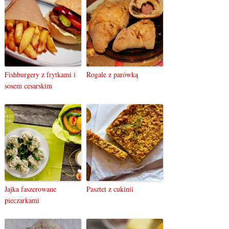
Fishburgery z frytkami i
Rogale z parówką
sosem cesarskim
Jajka faszerowane
Pasztet z cukinii
pieczarkami