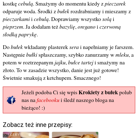
kostkę
cebulą
. Smażymy do momentu kiedy z
pieczarek
odparuje woda. Środki z
bułek
rozdrabniamy i mieszamy z
pieczarkami
i
cebulą
. Doprawiamy wszystko
solą
i
pieprzem
. Ja dodałam też
bazylię
,
oregano
i
czerwoną
słodką paprykę
.
Do
bułek
wkładamy plasterek
sera
i napełniamy je farszem.
Następnie
bułki
spłaszczamy, szybko zanurzamy w
mleku
, a
potem w roztrzepanym
jajku
,
bułce tartej
i smażymy na
złoto. To w zasadzie wszystko, danie jest już gotowe!
Świetnie smakują z ketchupem. Smacznego!
Krokiety z bułek
Jeżeli podoba Ci się wpis
polub
nas na
facebooku
i śledź naszego bloga na
bieżąco! :)
Zobacz też inne przepisy: