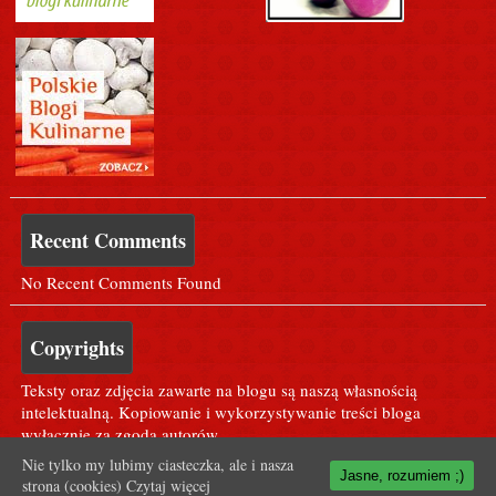
Recent Comments
No Recent Comments Found
Copyrights
Teksty oraz zdjęcia zawarte na blogu są naszą własnością
intelektualną. Kopiowanie i wykorzystywanie treści bloga
wyłącznie za zgodą autorów.
Nie tylko my lubimy ciasteczka, ale i nasza
Jasne, rozumiem ;)
strona (cookies)
Czytaj więcej
Dla Agusi ;* <3