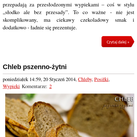
przepadają za przesłodzonymi wypiekami – coś w stylu
„słodko ale bez przesady”. To co ważne - nie jest
skomplikowany, ma ciekawy czekoladowy smak i
dodatkowo - ładnie się prezentuje.
Czytaj dalej »
Chleb pszenno-żytni
poniedziałek 14:59, 20 Styczeń 2014
,
Chleby
,
Posiłki
,
Wypieki
Komentarze:
2