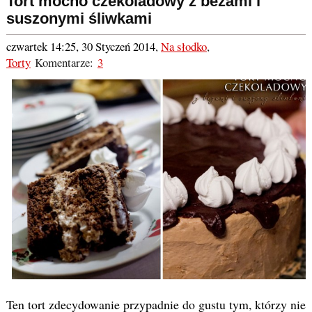
Tort mocno czekoladowy z bezami i
suszonymi śliwkami
czwartek 14:25, 30 Styczeń 2014
,
Na słodko
,
Torty
Komentarze:
3
Ten tort zdecydowanie przypadnie do gustu tym, którzy nie