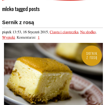
mleko tagged posts
Sernik z rosą
piątek 13:53, 16 Styczeń 2015
,
Ciasta i ciasteczka
,
Na słodko
,
Wypieki
Komentarze:
1