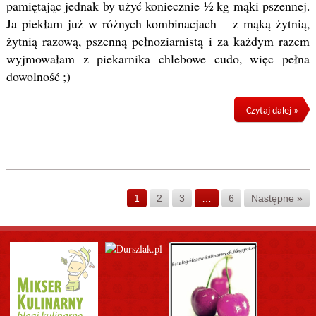
pamiętając jednak by użyć koniecznie ½ kg mąki pszennej.
Ja piekłam już w różnych kombinacjach – z mąką żytnią,
żytnią razową, pszenną pełnoziarnistą i za każdym razem
wyjmowałam z piekarnika chlebowe cudo, więc pełna
dowolność ;)
Czytaj dalej »
1
2
3
…
6
Następne »