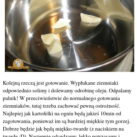
Kolejną rzeczą jest gotowanie. Wypłukane ziemniaki
odpowiednio solimy i dolewamy odrobinę oleju. Odpalamy
palnik! W przeciwieństwie do normalnego gotowania
ziemniaków, tutaj trzeba zachować pewną ostrożność.
Najlepiej jak kartofelki na ogniu będą jakieś 10min od
zagotowania, ponieważ im są bardziej miękkie tym gorzej.
Dobrze będzie jak będą miękko-twarde (z naciskiem na
twarde ;D). Następnie odcedzamy, lekko potrząsamy i