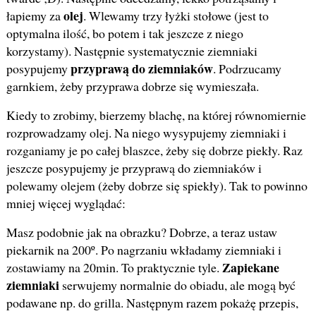
olej
łapiemy za
. Wlewamy trzy łyżki stołowe (jest to
optymalna ilość, bo potem i tak jeszcze z niego
korzystamy). Następnie systematycznie ziemniaki
przyprawą do ziemniaków
posypujemy
. Podrzucamy
garnkiem, żeby przyprawa dobrze się wymieszała.
Kiedy to zrobimy, bierzemy blachę, na której równomiernie
rozprowadzamy olej. Na niego wysypujemy ziemniaki i
rozganiamy je po całej blaszce, żeby się dobrze piekły. Raz
jeszcze posypujemy je przyprawą do ziemniaków i
polewamy olejem (żeby dobrze się spiekły). Tak to powinno
mniej więcej wyglądać:
Masz podobnie jak na obrazku? Dobrze, a teraz ustaw
piekarnik na 200º. Po nagrzaniu wkładamy ziemniaki i
Zapiekane
zostawiamy na 20min. To praktycznie tyle.
ziemniaki
serwujemy normalnie do obiadu, ale mogą być
podawane np. do grilla. Następnym razem pokażę przepis,