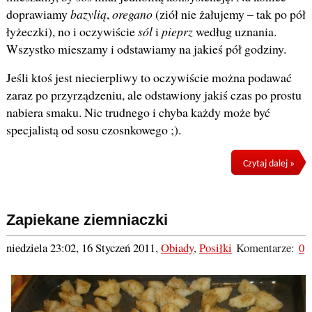
doprawiamy
bazylią
,
oregano
(ziół nie żałujemy – tak po pół
łyżeczki), no i oczywiście
sól
i
pieprz
według uznania.
Wszystko mieszamy i odstawiamy na jakieś pół godziny.
Jeśli ktoś jest niecierpliwy to oczywiście można podawać
zaraz po przyrządzeniu, ale odstawiony jakiś czas po prostu
nabiera smaku. Nic trudnego i chyba każdy może być
specjalistą od sosu czosnkowego ;).
Czytaj dalej »
Zapiekane ziemniaczki
niedziela 23:02, 16 Styczeń 2011
,
Obiady
,
Posiłki
Komentarze:
0