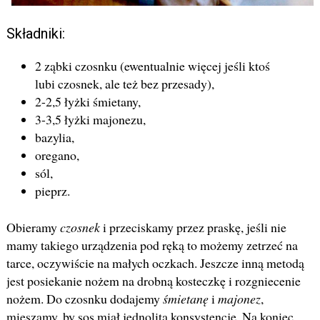
Składniki:
2 ząbki czosnku (ewentualnie więcej jeśli ktoś
lubi czosnek, ale też bez przesady),
2-2,5 łyżki śmietany,
3-3,5 łyżki majonezu,
bazylia,
oregano,
sól,
pieprz.
Obieramy
czosnek
i przeciskamy przez praskę, jeśli nie
mamy takiego urządzenia pod ręką to możemy zetrzeć na
tarce, oczywiście na małych oczkach. Jeszcze inną metodą
jest posiekanie nożem na drobną kosteczkę i rozgniecenie
nożem. Do czosnku dodajemy
śmietanę
i
majonez
,
mieszamy, by sos miał jednolitą konsystencję. Na koniec