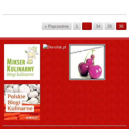
« Poprzednie
1
…
34
35
36