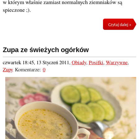
w którym właśnie zamiast normalnych ziemniaków są
spieczone ;).
Czytaj dalej »
Zupa ze świeżych ogórków
czwartek 18:45, 13 Styczeń 2011
,
Obiady
,
Posiłki
,
Warzywne
,
Zupy
Komentarze:
0