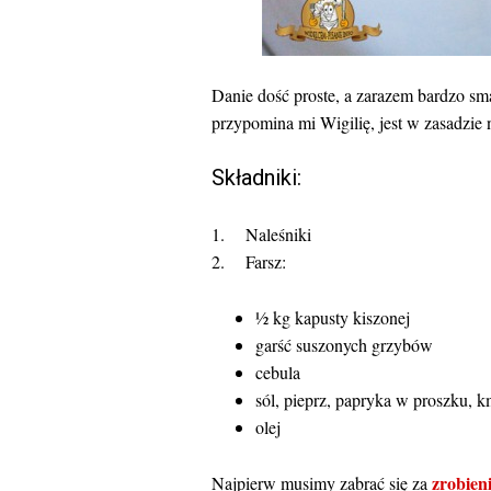
Danie dość proste, a zarazem bardzo sma
przypomina mi Wigilię, jest w zasadzie 
Składniki:
1. Naleśniki
2. Farsz:
½ kg kapusty kiszonej
garść suszonych grzybów
cebula
sól, pieprz, papryka w proszku, kmi
olej
zrobien
Najpierw musimy zabrać się za