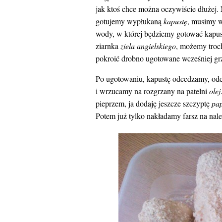
jak ktoś chce można oczywiście dłużej.
gotujemy wypłukaną
kapustę
, musimy w
wody, w której będziemy gotować kap
ziarnka
ziela angielskiego
, możemy troc
pokroić drobno ugotowane wcześniej gr
Po ugotowaniu, kapustę odcedzamy, od
i wrzucamy na rozgrzany na patelni
olej
pieprzem, ja dodaję jeszcze szczyptę
pa
Potem już tylko nakładamy farsz na nale