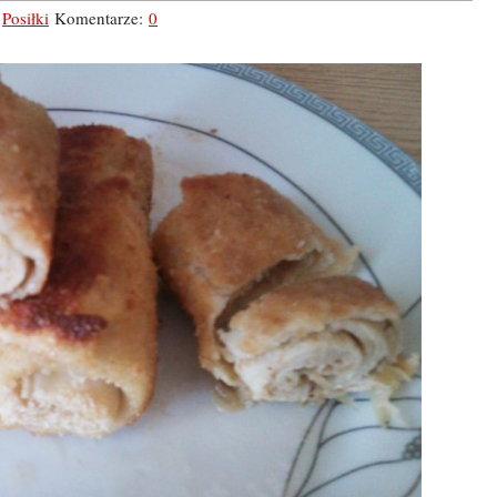
,
Posiłki
Komentarze:
0