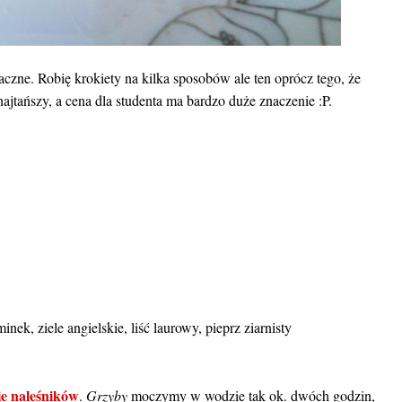
czne. Robię krokiety na kilka sposobów ale ten oprócz tego, że
najtańszy, a cena dla studenta ma bardzo duże znaczenie :P.
nek, ziele angielskie, liść laurowy, pieprz ziarnisty
ie naleśników
.
Grzyby
moczymy w wodzie tak ok. dwóch godzin,