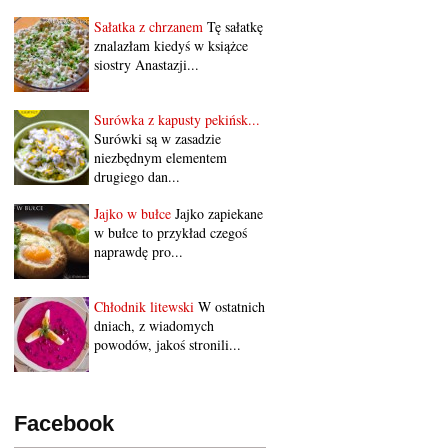
Sałatka z chrzanem
Tę sałatkę
znalazłam kiedyś w książce
siostry Anastazji...
Surówka z kapusty pekińsk...
Surówki są w zasadzie
niezbędnym elementem
drugiego dan...
Jajko w bułce
Jajko zapiekane
w bułce to przykład czegoś
naprawdę pro...
Chłodnik litewski
W ostatnich
dniach, z wiadomych
powodów, jakoś stronili...
Facebook