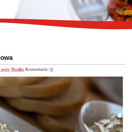
lowa
i sosy
,
Posiłki
Komentarze:
0