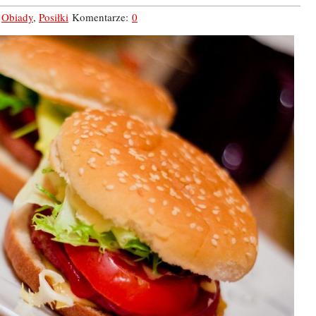
,
Obiady
,
Posiłki
Komentarze:
0