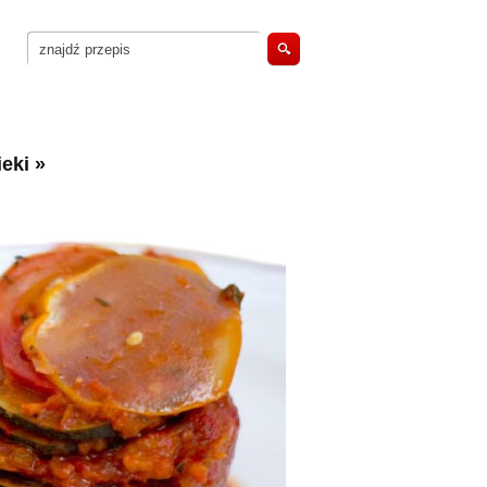
eki
»