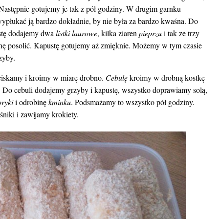
 Następnie gotujemy je tak z pół godziny. W drugim garnku
ypłukać ją bardzo dokładnie, by nie była za bardzo kwaśna. Do
ustę dodajemy dwa
listki laurowe
, kilka ziaren
pieprzu
i tak ze trzy
hę posolić. Kapustę gotujemy aż zmięknie. Możemy w tym czasie
zyby.
ciskamy i kroimy w miarę drobno.
Cebulę
kroimy w drobną kostkę
. Do cebuli dodajemy grzyby i kapustę, wszystko doprawiamy solą,
pryki
i odrobinę
kminku
. Podsmażamy to wszystko pół godziny.
śniki i zawijamy krokiety.