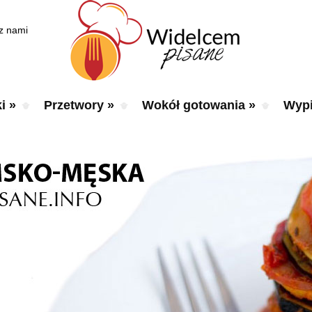
 z nami
i
»
Przetwory
»
Wokół gotowania
»
Wypi