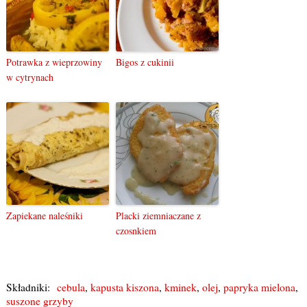
Potrawka z wieprzowiny
Bigos z cukinii
w cytrynach
Zapiekane naleśniki
Placki ziemniaczane z
czosnkiem
Składniki:
cebula
,
kapusta kiszona
,
kminek
,
olej
,
papryka mielona
,
suszone grzyby