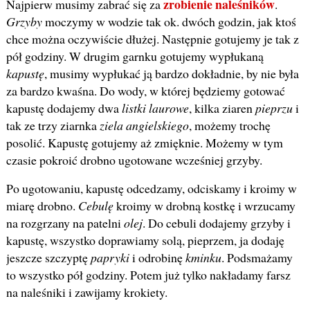
zrobienie naleśników
Najpierw musimy zabrać się za
.
Grzyby
moczymy w wodzie tak ok. dwóch godzin, jak ktoś
chce można oczywiście dłużej. Następnie gotujemy je tak z
pół godziny. W drugim garnku gotujemy wypłukaną
kapustę
, musimy wypłukać ją bardzo dokładnie, by nie była
za bardzo kwaśna. Do wody, w której będziemy gotować
kapustę dodajemy dwa
listki laurowe
, kilka ziaren
pieprzu
i
tak ze trzy ziarnka
ziela angielskiego
, możemy trochę
posolić. Kapustę gotujemy aż zmięknie. Możemy w tym
czasie pokroić drobno ugotowane wcześniej grzyby.
Po ugotowaniu, kapustę odcedzamy, odciskamy i kroimy w
miarę drobno.
Cebulę
kroimy w drobną kostkę i wrzucamy
na rozgrzany na patelni
olej
. Do cebuli dodajemy grzyby i
kapustę, wszystko doprawiamy solą, pieprzem, ja dodaję
jeszcze szczyptę
papryki
i odrobinę
kminku
. Podsmażamy
to wszystko pół godziny. Potem już tylko nakładamy farsz
na naleśniki i zawijamy krokiety.