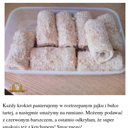
Każdy krokiet panierujemy w roztrzepanym jajku i bułce
tartej, a następnie smażymy na rumiano. Możemy podawać
z czerwonym barszczem, a ostatnio odkryłam, że super
smakują też z ketchupem! Smacznego!