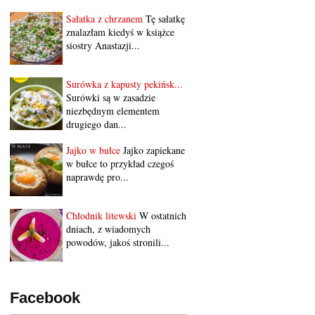
Sałatka z chrzanem
Tę sałatkę
znalazłam kiedyś w książce
siostry Anastazji...
Surówka z kapusty pekińsk...
Surówki są w zasadzie
niezbędnym elementem
drugiego dan...
Jajko w bułce
Jajko zapiekane
w bułce to przykład czegoś
naprawdę pro...
Chłodnik litewski
W ostatnich
dniach, z wiadomych
powodów, jakoś stronili...
Facebook