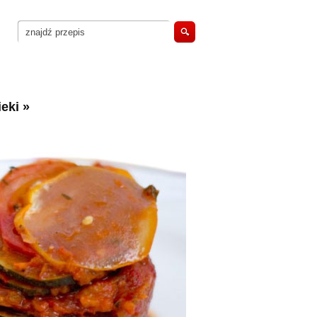
eki
»