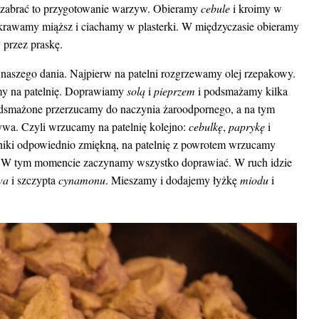
ę zabrać to przygotowanie warzyw. Obieramy
cebule
i kroimy w
krawamy miąższ i ciachamy w plasterki. W międzyczasie obieramy
 przez praskę.
 naszego dania. Najpierw na patelni rozgrzewamy olej rzepakowy.
my na patelnię. Doprawiamy
solą
i
pieprzem
i podsmażamy kilka
Podsmażone przerzucamy do naczynia żaroodpornego, a na tym
wa. Czyli wrzucamy na patelnię kolejno:
cebulkę
,
paprykę
i
dniki odpowiednio zmiękną, na patelnię z powrotem wrzucamy
. W tym momencie zaczynamy wszystko doprawiać. W ruch idzie
wa
i szczypta
cynamonu
. Mieszamy i dodajemy łyżkę
miodu
i