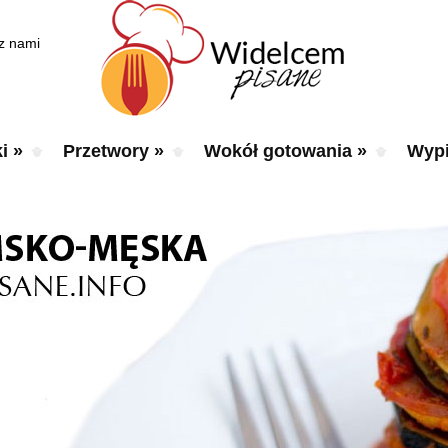
 z nami
i
»
Przetwory
»
Wokół gotowania
»
Wypi