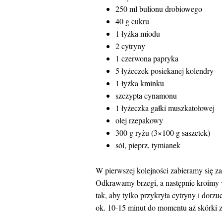
250 ml bulionu drobiowego
40 g cukru
1 łyżka miodu
2 cytryny
1 czerwona papryka
5 łyżeczek posiekanej kolendry
1 łyżka kminku
szczypta cynamonu
1 łyżeczka gałki muszkatołowej
olej rzepakowy
300 g ryżu (3×100 g saszetek)
sól, pieprz, tymianek
W pierwszej kolejności zabieramy się z
Odkrawamy brzegi, a następnie kroimy
tak, aby tylko przykryła cytryny i dor
ok. 10-15 minut do momentu aż skórki z