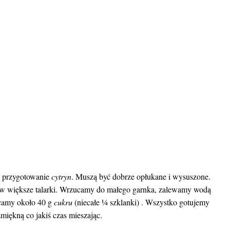
a przygotowanie
cytryn
. Muszą być dobrze opłukane i wysuszone.
 w większe talarki. Wrzucamy do małego garnka, zalewamy wodą
zucamy około 40 g
cukru
(niecałe ¼ szklanki) . Wszystko gotujemy
miękną co jakiś czas mieszając.