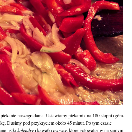
apiekanie naszego dania. Ustawiamy piekarnik na 180 stopni (góra-
wkę. Dusimy pod przykryciem około 45 minut. Po tym czasie
ne listki
kolendry
i kawałki
cytryny
, które gotowaliśmy na samym