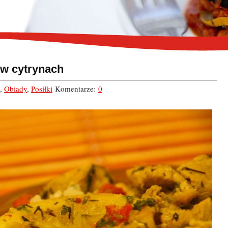
 w cytrynach
,
Obiady
,
Posiłki
Komentarze:
0