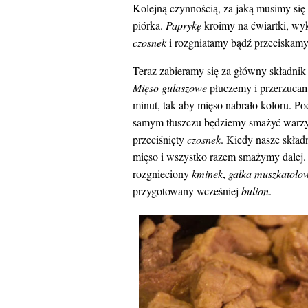
Kolejną czynnością, za jaką musimy si
piórka.
Paprykę
kroimy na ćwiartki, wy
czosnek
i rozgniatamy bądź przeciskamy
Teraz zabieramy się za główny składnik
Mięso gulaszowe
płuczemy i przerzuca
minut, tak aby mięso nabrało koloru. 
samym tłuszczu będziemy smażyć warzy
przeciśnięty
czosnek
. Kiedy nasze skła
mięso i wszystko razem smażymy dalej
rozgnieciony
kminek
,
gałka muszkatoło
przygotowany wcześniej
bulion
.