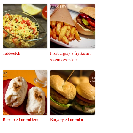
Tabbouleh
Fishburgery z frytkami i
sosem cesarskim
Burrito z kurczakiem
Burgery z kurczaka