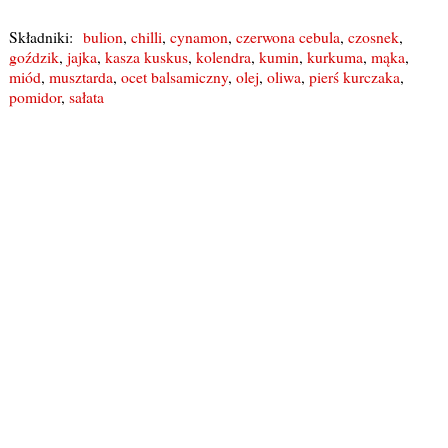
Składniki:
bulion
,
chilli
,
cynamon
,
czerwona cebula
,
czosnek
,
goździk
,
jajka
,
kasza kuskus
,
kolendra
,
kumin
,
kurkuma
,
mąka
,
miód
,
musztarda
,
ocet balsamiczny
,
olej
,
oliwa
,
pierś kurczaka
,
pomidor
,
sałata